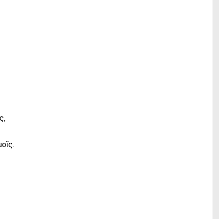
ς,
οῖς.