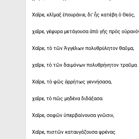
Χαῖρε, κλῖμαξ ἐπουράνιε, δι’ ἧς κατέβη ὁ Θεός,
χαῖρε, γέφυρα μετάγουσα ἀπὸ γῆς πρὸς οὐρανό
Χαῖρε, τὸ τῶν Ἀγγέλων πολυθρύλητον θαῦμα,
χαῖρε, τὸ τῶν δαιμόνων πολυθρήνητον τραῦμα.
Χαῖρε, τὸ φῶς ἀρρήτως γεννήσασα,
χαῖρε, τὸ πῶς μηδένα διδάξασα.
Χαῖρε, σοφῶν ὑπερβαίνουσα γνῶσιν,
Χαῖρε, πιστῶν καταυγάζουσα φρένας.