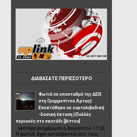
ΔΙΑΒΑΣΑΤΕ ΠΕΡΙΣΣΟΤΕΡΟ
Φωτιά σε υποσταθμό της ΔΕΗ
στη Γραμμενίτσα Άρτας||
Επεκτάθηκε σε χορτολιβαδική
-δασική έκταση ||Πολλές
περιοχές στο σκοτάδι [βίντεο]
νεότερη ενημέρωση 6 Αυγούστου 11:26
Η φωτιά έχει κατασβεστεί από τους