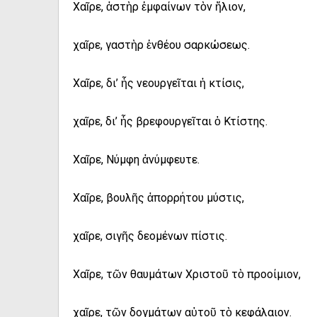
Χαῖρε, ἀστὴρ ἐμφαίνων τὸν ἥλιον,
χαῖρε, γαστὴρ ἐνθέου σαρκώσεως.
Χαῖρε, δι’ ἧς νεουργεῖται ἡ κτίσις,
χαῖρε, δι’ ἧς βρεφουργεῖται ὁ Κτίστης.
Χαῖρε, Νύμφη ἀνύμφευτε.
Χαῖρε, βουλῆς ἀπορρήτου μύστις,
χαῖρε, σιγῆς δεομένων πίστις.
Χαῖρε, τῶν θαυμάτων Χριστοῦ τὸ προοίμιον,
χαῖρε, τῶν δογμάτων αὐτοῦ τὸ κεφάλαιον.