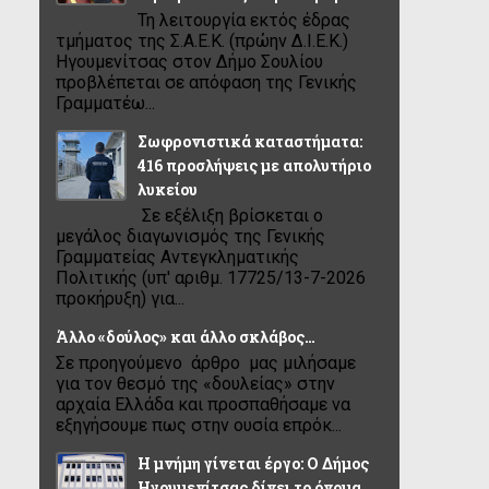
Τη λειτουργία εκτός έδρας
τμήματος της Σ.Α.Ε.Κ. (πρώην Δ.Ι.Ε.Κ.)
Ηγουμενίτσας στον Δήμο Σουλίου
προβλέπεται σε απόφαση της Γενικής
Γραμματέω...
Σωφρονιστικά καταστήματα:
416 προσλήψεις με απολυτήριο
λυκείου
Σε εξέλιξη βρίσκεται ο
μεγάλος διαγωνισμός της Γενικής
Γραμματείας Αντεγκληματικής
Πολιτικής (υπ' αριθμ. 17725/13-7-2026
προκήρυξη) για...
Άλλο «δούλος» και άλλο σκλάβος…
Σε προηγούμενο άρθρο μας μιλήσαμε
για τον θεσμό της «δουλείας» στην
αρχαία Ελλάδα και προσπαθήσαμε να
εξηγήσουμε πως στην ουσία επρόκ...
Η μνήμη γίνεται έργο: Ο Δήμος
Ηγουμενίτσας δίνει το όνομα