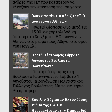
άνδρες της Π.Υ που κατάφεραν να
ελέγξουν την επέκτασή της σε χορτο...
Ιωάννινα :Φωτιά πέριξ της Ε.Ο
Ιωαννίνων Αθηνών
Φωτιά ξέσπασε λίγο μετά τις
15:00 σε χορτολιβαδική
έκταση στο 3ο χλμ της Ε.Ο Ιωαννίνων
Αθηνών,στο ρεύμα προς Αθήνα στο ύψος
του Γιαννιώ...
Γιορτή Πέστροφας Σάββατο 1
Αυγούστου Βουλιάστα
Ιωαννίνων !
Γιορτή πέστροφας στη
Βουλιάστα Ιωαννίνων ,το Σάββατο 1
Αυγούστου! Διοργάνωση Πολιτιστικός
Σύλλογος Βουλιάστας. Με το εισιτήριο
,θα προσφέρε...
Βασίλης Γιόγιακας: Εκτός έδρας
τμήμα της Σ.Α.Ε.Κ.
Ηγουμενίτσας στην Παραμυθιά