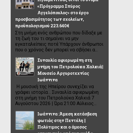
«Πρόγραμμα Σπύρος
Αγγελόπουλος» στο έργο
προσβασιμότητας των σχολείων,
προϋπολογισμού 223.640€
Στη μνήμη ενός ανθρώπου που δίδαξε με
τη ζωή του τι σημαίνει να μην
εγκαταλείπεις ποτέ Υπάρχουν άνθρωποι
που ο χρόνος δεν μπορεί να σβήσει α...
Συναυλία αφιερωμένη στη
μνήμη του Πετρολούκα Χαλκιά||
Μουσείο Αργυροτεχνίας
Ιωάννινα
Η μουσική της Ηπείρου συνεχίζει να
γράφει ιστορία… Συναυλία αφιερωμένη
στη μνήμη του Πετρολούκα Χαλκιά 7
Αυγούστου 2026 | Ώρα 21:00 Αύλειος...
Ιωάννινα :Άμεση κατάσβεση
φωτιάς στην Πεντέλη ||
Πολύτιμος και ο άμεσος