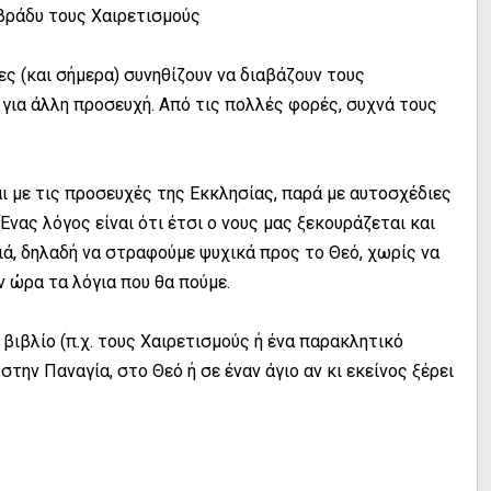
βράδυ τους Χαιρετισμούς
ς (και σήμερα) συνηθίζουν να διαβάζουν τους
ί για άλλη προσευχή. Από τις πολλές φορές, συχνά τους
ι με τις προσευχές της Εκκλησίας, παρά με αυτοσχέδιες
Ένας λόγος είναι ότι έτσι ο νους μας ξεκουράζεται και
διά, δηλαδή να στραφούμε ψυχικά προς το Θεό, χωρίς να
 ώρα τα λόγια που θα πούμε.
βιβλίο (π.χ. τους Χαιρετισμούς ή ένα παρακλητικό
στην Παναγία, στο Θεό ή σε έναν άγιο αν κι εκείνος ξέρει