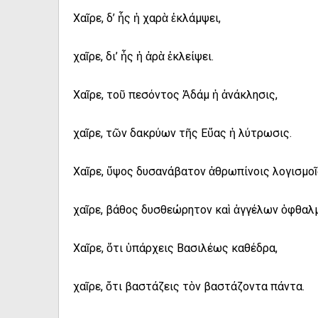
Χαῖρε, δ’ ἧς ἡ χαρὰ ἐκλάμψει,
χαῖρε, δι’ ἧς ἡ ἀρὰ ἐκλείψει.
Χαῖρε, τοῦ πεσόντος Ἀδάμ ἡ ἀνάκλησις,
χαῖρε, τῶν δακρύων τῆς Εὔας ἡ λύτρωσις.
Χαῖρε, ὕψος δυσανάβατον ἀθρωπίνοις λογισμοῖ
χαῖρε, βάθος δυσθεώρητον καὶ ἀγγέλων ὀφθαλμ
Χαῖρε, ὅτι ὑπάρχεις Βασιλέως καθέδρα,
χαῖρε, ὅτι βαστάζεις τὸν βαστάζοντα πάντα.