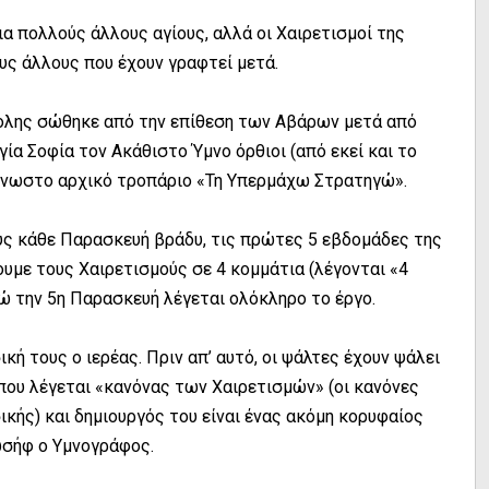
ια πολλούς άλλους αγίους, αλλά οι Χαιρετισμοί της
ους άλλους που έχουν γραφτεί μετά.
πολης σώθηκε από την επίθεση των Αβάρων μετά από
ία Σοφία τον Ακάθιστο Ύμνο όρθιοι (από εκεί και το
ίγνωστο αρχικό τροπάριο «Τη Υπερμάχω Στρατηγώ».
ύς κάθε Παρασκευή βράδυ, τις πρώτες 5 εβδομάδες της
ουμε τους Χαιρετισμούς σε 4 κομμάτια (λέγονται «4
ώ την 5η Παρασκευή λέγεται ολόκληρο το έργο.
κή τους ο ιερέας. Πριν απ’ αυτό, οι ψάλτες έχουν ψάλει
 που λέγεται «κανόνας των Χαιρετισμών» (οι κανόνες
ικής) και δημιουργός του είναι ένας ακόμη κορυφαίος
Ιωσήφ ο Υμνογράφος.