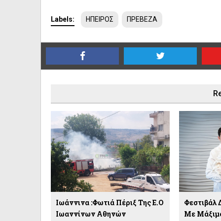
Labels:
ΗΠΕΙΡΟΣ
ΠΡΕΒΕΖΑ
Re
Ιωάννινα :Φωτιά Πέριξ Της Ε.Ο
Φεστιβάλ 
Ιωαννίνων Αθηνών
Με Μάξιμο