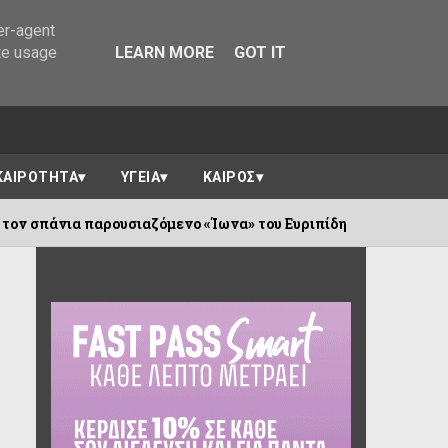
er-agent
te usage
LEARN MORE
GOT IT
ΚΑΙΡΟΤΗΤΑ
ΥΓΕΙΑ
ΚΑΙΡΟΣ
νο «Ίωνα» του Ευριπίδη
Τσίμαρης :Η επ
07/08/2026