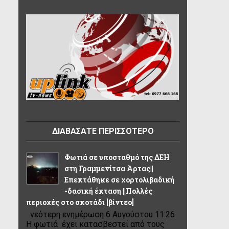
ΔΙΑΒΑΣΑΤΕ ΠΕΡΙΣΣΟΤΕΡΟ
Φωτιά σε υποσταθμό της ΔΕΗ
στη Γραμμενίτσα Άρτας||
Επεκτάθηκε σε χορτολιβαδική
-δασική έκταση ||Πολλές
περιοχές στο σκοτάδι [βίντεο]
νεότερη ενημέρωση 6 Αυγούστου 11:26
Η φωτιά έχει κατασβεστεί από τους