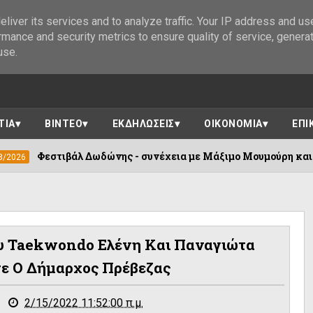
liver its services and to analyze traffic. Your IP address and us
rmance and security metrics to ensure quality of service, genera
use.
ΤΙΑ
ΒΙΝΤΕΟ
ΕΚΔΗΛΩΣΕΙΣ
ΟΙΚΟΝΟΜΙΑ
ΕΠΙ
 - συνέχεια με Μάξιμο Μουμούρη και τον σπάνια παρουσιαζόμε
ου Taekwondo Ελένη Και Παναγιώτα
ε Ο Δήμαρχος Πρέβεζας
2/15/2022 11:52:00 π.μ.