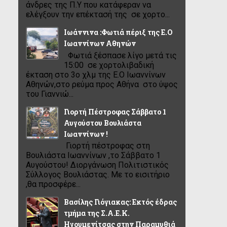
άνδρες της Π.Υ που κατάφεραν να
ελέγξουν την επέκτασή της σε χορτο...
Ιωάννινα :Φωτιά πέριξ της Ε.Ο
Ιωαννίνων Αθηνών
Φωτιά ξέσπασε λίγο μετά τις
15:00 σε χορτολιβαδική
έκταση στο 3ο χλμ της Ε.Ο Ιωαννίνων
Αθηνών,στο ρεύμα προς Αθήνα στο ύψος
του Γιαννιώ...
Γιορτή Πέστροφας Σάββατο 1
Αυγούστου Βουλιάστα
Ιωαννίνων !
Γιορτή πέστροφας στη
Βουλιάστα Ιωαννίνων ,το Σάββατο 1
Αυγούστου! Διοργάνωση Πολιτιστικός
Σύλλογος Βουλιάστας. Με το εισιτήριο
,θα προσφέρε...
Βασίλης Γιόγιακας: Εκτός έδρας
τμήμα της Σ.Α.Ε.Κ.
Ηγουμενίτσας στην Παραμυθιά