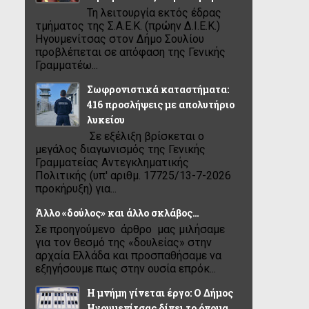
Τη λειτουργία εκτός έδρας
τμήματος της Σ.Α.Ε.Κ. (πρώην Δ.Ι.Ε.Κ.)
Ηγουμενίτσας στον Δήμο Σουλίου
προβλέπεται σε απόφαση της Γενικής
Γραμματέω...
Σωφρονιστικά καταστήματα:
416 προσλήψεις με απολυτήριο
λυκείου
Σε εξέλιξη βρίσκεται ο
μεγάλος διαγωνισμός της Γενικής
Γραμματείας Αντεγκληματικής
Πολιτικής (υπ' αριθμ. 17725/13-7-2026
προκήρυξη) για...
Άλλο «δούλος» και άλλο σκλάβος…
Σε προηγούμενο άρθρο μας μιλήσαμε
για τον θεσμό της «δουλείας» στην
αρχαία Ελλάδα και προσπαθήσαμε να
εξηγήσουμε πως στην ουσία επρόκ...
Η μνήμη γίνεται έργο: Ο Δήμος
Ηγουμενίτσας δίνει το όνομα