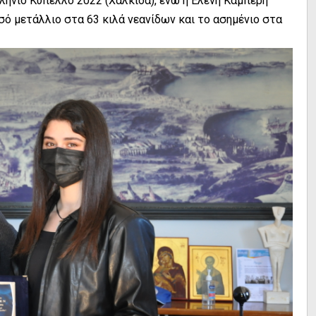
λλήνιο Κύπελλο 2022 (Χαλκίδα), ενώ η Ελένη Καμπέρη
ό μετάλλιο στα 63 κιλά νεανίδων και το ασημένιο στα