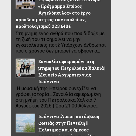
«Πρόγραμμα Σπύρος
Αγγελόπουλος» στο έργο
προσβασιμότητας των σχολείων,
προϋπολογισμού 223.640€
Στη μνήμη ενός ανθρώπου που δίδαξε με
τη ζωή του τι σημαίνει να μην
εγκαταλείπεις ποτέ Υπάρχουν άνθρωποι
που ο χρόνος δεν μπορεί να σβήσει α...
Συναυλία αφιερωμένη στη
μνήμη του Πετρολούκα Χαλκιά||
Μουσείο Αργυροτεχνίας
Ιωάννινα
Η μουσική της Ηπείρου συνεχίζει να
γράφει ιστορία… Συναυλία αφιερωμένη
στη μνήμη του Πετρολούκα Χαλκιά 7
Αυγούστου 2026 | Ώρα 21:00 Αύλειος...
Ιωάννινα :Άμεση κατάσβεση
φωτιάς στην Πεντέλη ||
Πολύτιμος και ο άμεσος