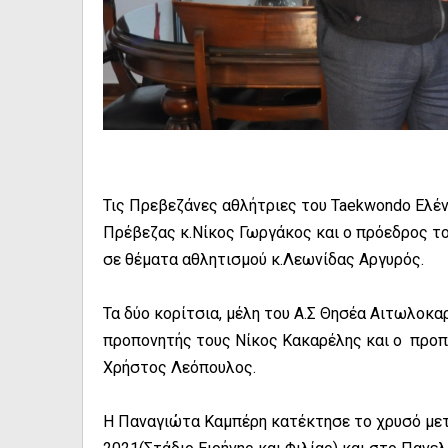
Τις Πρεβεζάνες αθλήτριες του Taekwondo Ελέ
Πρέβεζας κ.Νίκος Γωργάκος και ο πρόεδρος τ
σε θέματα αθλητισμού κ.Λεωνίδας Αργυρός.
Τα δύο κορίτσια, μέλη του Α.Σ Θησέα Αιτωλοκ
προπονητής τους Νίκος Κακαρέλης και ο προ
Χρήστος Λεόπουλος.
Η Παναγιώτα Καμπέρη κατέκτησε το χρυσό μετ