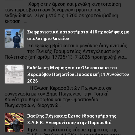
Χάρη στην άμεση και μεγάλη κινητοποίηση
των πυροσβεστικών δυνάμεων η φωτιά που
εκδηλώθηκε λίγο μετά τις 15:00 σε χορτολιβαδική
έκταση ...
Σωφρονιστικά καταστήματα: 416 προσλήψεις με
απολυτήριο λυκείου
Σε εξέλιξη βρίσκεται ο μεγάλος διαγωνισμός
της Γενικής Γραμματείας Αντεγκληματικής
Πολιτικής (υπ' αριθμ. 17725/13-7-2026 προκήρυξη) για...
Εκδήλωση Μνήμης για το Ολοκαύτωμα του
Κερασόβου Πωγωνίου Παρασκευή 14 Αυγούστου
2026
Η Ένωση Κερασοβιτών Πωγωνίου, σε
συνεργασία με τον Δήμο Πωγωνίου, την Τοπική
Κοινότητα Κερασόβου και την Ομοσπονδία
Πωγωνησίων, διοργανώ...
Βασίλης Γιόγιακας: Εκτός έδρας τμήμα της
Σ.Α.Ε.Κ. Ηγουμενίτσας στην Παραμυθιά
Τη λειτουργία εκτός έδρας τμήματος της