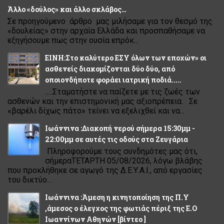
Άλλο «δούλος» και άλλο σκλάβος…
Σε προηγούμενο άρθρο μας μιλήσαμε για τον θεσμό της
«δουλείας» στην αρχαία Ελλάδα και προσπαθήσαμε να
εξηγήσουμε πως στην ουσία επρόκ...
ΕΙΝΗ:Στο καλύτερο ΕΣΥ όλων των εποχών» οι
ασθενείς διακομίζονται δύο δύο, από
οποιονδήποτε φοράει ιατρική ποδιά.....
.....Σταματήστε να παίζετε με τις ζωές των
ασθενών και την επιστημονική μας αξιοπρέπεια. Σε
«βαρέλι δίχως πάτο» τείνει να εξελιχθεί και να...
Ιωάννινα :Διακοπή νερού σήμερα 15:30μμ -
22:00μμ σε αυτές τις οδούς στα Ζευγάρια
Πληροφορούμε τους συνδημότες μας ότι,
σήμεραΤΕΤΑΡΤΗ 05/08/2026, λόγω βλάβης
που προκλήθηκε σε αγωγό της Δ.Ε.Υ.Α.Ι., από εργασίες
του δικτύο...
Ιωάννινα :Άμεση η κινητοποίηση της Π.Υ
,άμεσος ο έλεγχος της φωτιάς πέριξ της Ε.Ο
Ιωαννίνων Αθηνών [βίντεο ]