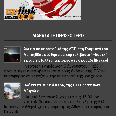
ΔΙΑΒΑΣΑΤΕ ΠΕΡΙΣΣΟΤΕΡΟ
Φωτιά σε υποσταθμό της ΔΕΗ στη Γραμμενίτσα
Άρτας||Επεκτάθηκε σε χορτολιβαδική -δασική
έκταση ||Πολλές περιοχές στο σκοτάδι [βίντεο]
νεότερη ενημέρωση 6 Αυγούστου 11:26 Η
φωτιά έχει κατασβεστεί από τους άνδρες της Π.Υ που
κατάφεραν να ελέγξουν την επέκτασή της σε χορτο...
Ιωάννινα :Φωτιά πέριξ της Ε.Ο Ιωαννίνων
Αθηνών
Φωτιά ξέσπασε λίγο μετά τις 15:00 σε
χορτολιβαδική έκταση στο 3ο χλμ της Ε.Ο
Ιωαννίνων Αθηνών,στο ρεύμα προς Αθήνα στο ύψος του
Γιαννιώ...