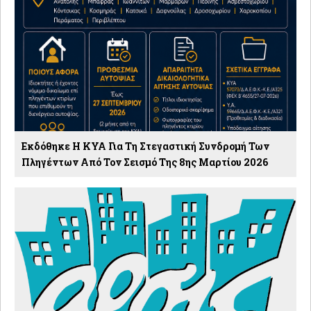
Εκδόθηκε Η ΚΥΑ Για Τη Στεγαστική Συνδρομή Των
Πληγέντων Από Τον Σεισμό Της 8ης Μαρτίου 2026