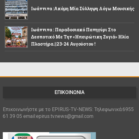
Ιωάννινα :Ακόμη Μία Σύλληψη Λόγω Μουσικής
Ιωάννινα : Παραδοσιακό Πανηγύρι Στο
Δεσποτικό Με Την «Ηπειρώτικη Ζυγιά» Ηλία
Πλαστήρα.||23-24 Αυγούστου !
ΕΠΙΚΟΙΝΩΝΙΑ
Επικοινωνήστε με το EPIRUS-TV-NEWS: Τηλεφωνικά:6955
61 39 05 email:epirus.tv.news@gmail.com