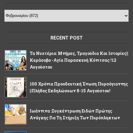
RECENT POST
Τα Νυχτέρια: Μνήμες, Τραγούδια Και Ιστορίες||
Κεράσοβο -Αγία Παρασκευή Κόνιτσας !12
Αυγούστου
100 Χρόνια Προοδευτική Ένωση Πυρσόγιαννης
||Πλήθος Εκδηλώσεων 8-15 Αυγούστου!
Ιωάννινα :Συγκέντρωση Ειδών Πρώτης
Ανάγκης Για Τη Στήριξη Των Πυρόπληκτων