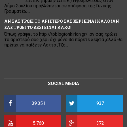
Σ.Α.Ε.Κ. (πρώην Δ.Ι.Ε.Κ.) Ηγουμενίτσας στον
Δήμο Σουλίου προβλέπεται σε απόφαση της Γενικής
Γραμματέω...
ΑΝ ΣΑΣ ΤΡΩΕΙ ΤΟ ΑΡΙΣΤΕΡΟ ΣΑΣ ΧΕΡΙ ΕΙΝΑΙ ΚΑΛΟ !ΑΝ
ΣΑΣ ΤΡΩΕΙ ΤΟ ΔΕΞΙ ΕΙΝΑΙ ΚΑΚΟ!
Όπως γράφει το http://toblogtonkirion.gr/ ,αν σας τρώει
το αριστερό σας χέρι όχι μόνο θα πάρετε λεφτά ,αλλά θα
πρέπει να παίξετε Λόττο ,Τζό...
SOCIAL MEDIA
39.351
937
5.760
372