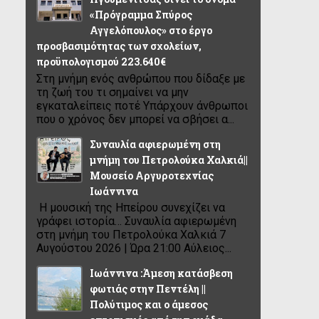
«Πρόγραμμα Σπύρος
Αγγελόπουλος» στο έργο
προσβασιμότητας των σχολείων,
προϋπολογισμού 223.640€
Στη μνήμη ενός ανθρώπου που δίδαξε με
τη ζωή του τι σημαίνει να μην
εγκαταλείπεις ποτέ Υπάρχουν άνθρωποι
που ο χρόνος δεν μπορεί να σβήσει α...
Συναυλία αφιερωμένη στη
μνήμη του Πετρολούκα Χαλκιά||
Μουσείο Αργυροτεχνίας
Ιωάννινα
Η μουσική της Ηπείρου συνεχίζει να
γράφει ιστορία… Συναυλία αφιερωμένη
στη μνήμη του Πετρολούκα Χαλκιά 7
Αυγούστου 2026 | Ώρα 21:00 Αύλειος...
Ιωάννινα :Άμεση κατάσβεση
φωτιάς στην Πεντέλη ||
Πολύτιμος και ο άμεσος