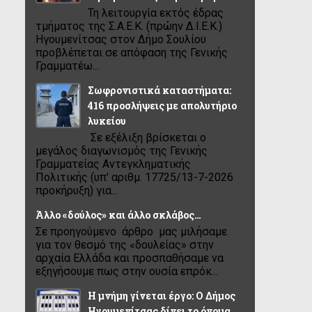
Τη λειτουργία εκτός έδρας
τμήματος της Σ.Α.Ε.Κ. (πρώην Δ.Ι.Ε.Κ.)
Ηγουμενίτσας στον Δήμο Σουλίου
προβλέπεται σε απόφαση της Γενικής
Γραμματέω...
Σωφρονιστικά καταστήματα:
416 προσλήψεις με απολυτήριο
λυκείου
Σε εξέλιξη βρίσκεται ο
μεγάλος διαγωνισμός της Γενικής
Γραμματείας Αντεγκληματικής
Πολιτικής (υπ' αριθμ. 17725/13-7-2026
προκήρυξη) για...
Άλλο «δούλος» και άλλο σκλάβος…
Σε προηγούμενο άρθρο μας μιλήσαμε
για τον θεσμό της «δουλείας» στην
αρχαία Ελλάδα και προσπαθήσαμε να
εξηγήσουμε πως στην ουσία επρόκ...
Η μνήμη γίνεται έργο: Ο Δήμος
Ηγουμενίτσας δίνει το όνομα