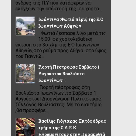
άνδρες της Π.Υ που κατάφεραν να
ελέγξουν την επέκτασή της σε χορτο...
Ιωάννινα :Φωτιά πέριξ της Ε.Ο
Ιωαννίνων Αθηνών
Φωτιά ξέσπασε λίγο μετά τις
15:00 σε χορτολιβαδική
έκταση στο 3ο χλμ της Ε.Ο Ιωαννίνων
Αθηνών,στο ρεύμα προς Αθήνα στο ύψος
του Γιαννιώ...
Γιορτή Πέστροφας Σάββατο 1
Αυγούστου Βουλιάστα
Ιωαννίνων !
Γιορτή πέστροφας στη
Βουλιάστα Ιωαννίνων ,το Σάββατο 1
Αυγούστου! Διοργάνωση Πολιτιστικός
Σύλλογος Βουλιάστας. Με το εισιτήριο
,θα προσφέρε...
Βασίλης Γιόγιακας: Εκτός έδρας
τμήμα της Σ.Α.Ε.Κ.
Ηγουμενίτσας στην Παραμυθιά