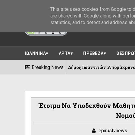
This site uses cookies from Google to de
are shared with Google along with perfo
statistics, and to detect and address ab
ΙΩΑΝΝΙΝΑ
ΑΡΤΑ
ΠΡΕΒΕΖΑ
ΘΕΣΠΡΩ
Δήμος Ιωαννιτών :Απομάκρυνση υπέργειων κάδω
Breaking News
07/08/2026
Έτοιμα Να Υποδεχθούν Μαθητέ
Νομού
epirustvnews