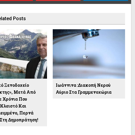
lated Posts
κό Ξενοδοχείο
Ιωάννινα :Διακοπή Νερού
κτης», Μετά Από
Αύριο Στα Γραμμενοχώρια
 Χρόνια Που
Κλειστό Και
ειμμένο, Περνά
 Στη Δημοπράτηση!