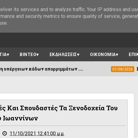
liver its services and to analyze traffic. Your IP address and us
rmance and security metrics to ensure quality of service, genera
use.
ΤΙΑ
ΒΙΝΤΕΟ
ΕΚΔΗΛΩΣΕΙΣ
ΟΙΚΟΝΟΜΙΑ
ΕΠΙ
ν απορριμμάτων ....
Εκδόθηκε η ΚΥΑ γ
07/08/2026
ς Και Σπουδαστές Τα Ξενοδοχεία Του
 Ιωαννίνων
11/10/2021 12:41:00 μ.μ.