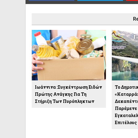
Re
Ιωάννινα :Συγκέντρωση Ειδών
Το Δημοτι
Πρώτης Ανάγκης Για Τη
«Καταρρά
Στήριξη Των Πυρόπληκτων
Δεκαπέντε
Παρέμενε 
Εγκαταλελ
Επιτέλους