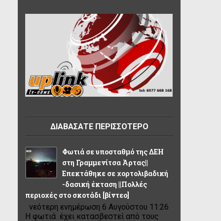
ΔΙΑΒΑΣΑΤΕ ΠΕΡΙΣΣΟΤΕΡΟ
Φωτιά σε υποσταθμό της ΔΕΗ
στη Γραμμενίτσα Άρτας||
Επεκτάθηκε σε χορτολιβαδική
-δασική έκταση ||Πολλές
περιοχές στο σκοτάδι [βίντεο]
νεότερη ενημέρωση 6 Αυγούστου 11:26
Η φωτιά έχει κατασβεστεί από τους