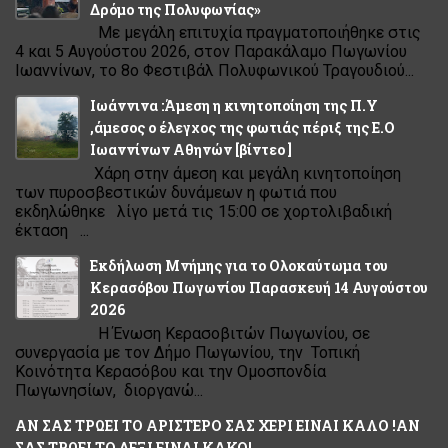
Δρόμο της Πολυφωνίας»
Με μεγάλη επιτυχία πραγματοποιήθηκε στις
4 και 5 Αυγούστου 2026, στον Παρακάλαμο Πωγωνίου
Ιωαννίνων, το 8ο Φεστιβάλ Πολυφωνικού Τραγουδιού...
Ιωάννινα :Άμεση η κινητοποίηση της Π.Υ
,άμεσος ο έλεγχος της φωτιάς πέριξ της Ε.Ο
Ιωαννίνων Αθηνών [βίντεο ]
Χάρη στην άμεση και μεγάλη κινητοποίηση
των πυροσβεστικών δυνάμεων η φωτιά που
εκδηλώθηκε λίγο μετά τις 15:00 σε χορτολιβαδική
έκταση ...
Εκδήλωση Μνήμης για το Ολοκαύτωμα του
Κερασόβου Πωγωνίου Παρασκευή 14 Αυγούστου
2026
Η Ένωση Κερασοβιτών Πωγωνίου, σε
συνεργασία με τον Δήμο Πωγωνίου, την Τοπική
Κοινότητα Κερασόβου και την Ομοσπονδία
Πωγωνησίων, διοργανώ...
ΑΝ ΣΑΣ ΤΡΩΕΙ ΤΟ ΑΡΙΣΤΕΡΟ ΣΑΣ ΧΕΡΙ ΕΙΝΑΙ ΚΑΛΟ !ΑΝ
ΣΑΣ ΤΡΩΕΙ ΤΟ ΔΕΞΙ ΕΙΝΑΙ ΚΑΚΟ!