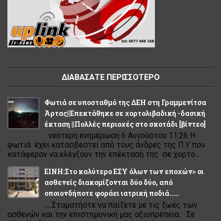
ΔΙΑΒΑΣΑΤΕ ΠΕΡΙΣΣΟΤΕΡΟ
Φωτιά σε υποσταθμό της ΔΕΗ στη Γραμμενίτσα
Άρτας||Επεκτάθηκε σε χορτολιβαδική -δασική
έκταση ||Πολλές περιοχές στο σκοτάδι [βίντεο]
νεότερη ενημέρωση 6 Αυγούστου 11:26 Η
φωτιά έχει κατασβεστεί από τους άνδρες της Π.Υ που
κατάφεραν να ελέγξουν την επέκτασή της σε χορτο...
ΕΙΝΗ:Στο καλύτερο ΕΣΥ όλων των εποχών» οι
ασθενείς διακομίζονται δύο δύο, από
οποιονδήποτε φοράει ιατρική ποδιά.....
.....Σταματήστε να παίζετε με τις ζωές των
ασθενών και την επιστημονική μας αξιοπρέπεια. Σε