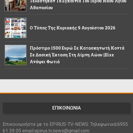
Τελέστηκαν Τα Εγκαίνια Του Ιερού Ναού Αγίου
Αθανασίου
Ο Τύπος Της Κυριακής 9 Αυγούστου 2026
Πρόστιμο 1500 Ευρώ Σε Κατασκηνωτή Κοντά
Σε Δασική Έκταση Στη Λίμνη Αώου ||Είχε
Ανάψει Φωτιά
ΕΠΙΚΟΙΝΩΝΙΑ
Επικοινωνήστε με το EPIRUS-TV-NEWS: Τηλεφωνικά:6955
61 39 05 email:epirus.tv.news@gmail.com