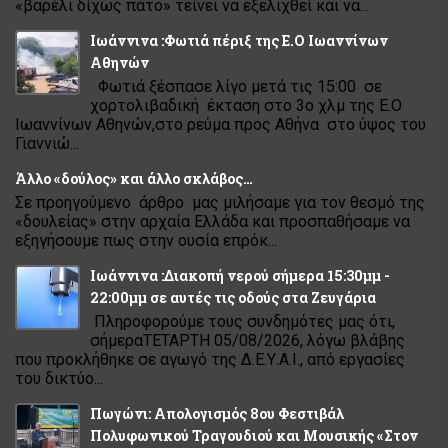
«βαρέλι δίχως πάτο» τείνει να εξελιχθεί και να...
Ιωάννινα :Φωτιά πέριξ της Ε.Ο Ιωαννίνων
Αθηνών
Φωτιά ξέσπασε λίγο μετά τις 15:00 σε
χορτολιβαδική έκταση στο 3ο χλμ της Ε.Ο
Ιωαννίνων Αθηνών,στο ρεύμα προς Αθήνα στο ύψος του
Γιαννιώ...
Άλλο «δούλος» και άλλο σκλάβος…
Σε προηγούμενο άρθρο μας μιλήσαμε για τον θεσμό της
«δουλείας» στην αρχαία Ελλάδα και προσπαθήσαμε να
εξηγήσουμε πως στην ουσία επρόκ...
Ιωάννινα :Διακοπή νερού σήμερα 15:30μμ -
22:00μμ σε αυτές τις οδούς στα Ζευγάρια
Πληροφορούμε τους συνδημότες μας ότι,
σήμεραΤΕΤΑΡΤΗ 05/08/2026, λόγω βλάβης
που προκλήθηκε σε αγωγό της Δ.Ε.Υ.Α.Ι., από εργασίες
του δικτύο...
Πωγώνι: Απολογισμός 8ου Φεστιβάλ
Πολυφωνικού Τραγουδιού και Μουσικής «Στον