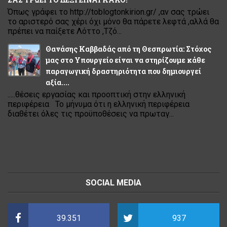
Όπως γράφει το http://toblogtonkirion.gr/ ,αν σας τρώει
το αριστερό σας χέρι όχι μόνο θα πάρετε λεφτά ,αλλά θα
πρέπει να παίξετε Λόττο ,Τζό...
Θανάσης Καββαδάς από τη Θεσπρωτία: Στόχος
μας στο Υπουργείο είναι να στηρίζουμε κάθε
παραγωγική δραστηριότητα που δημιουργεί
αξία....
.....θέσεις εργασίας και προοπτική στην ελληνική
περιφέρεια Το μήνυμα ότι η ελληνική περιφέρεια
διαθέτει όλες τις προϋποθέσεις να πρωταγ...
SOCIAL MEDIA
39.351
937