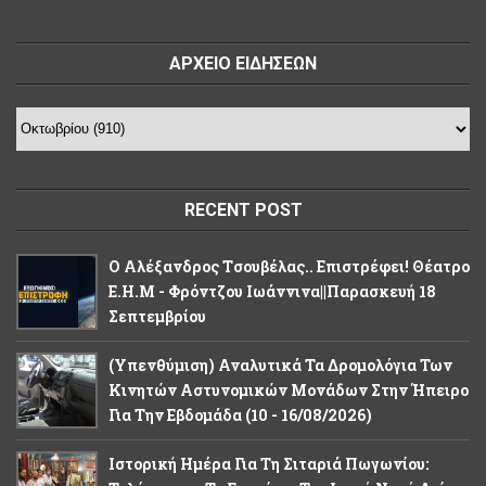
ΑΡΧΕΙΟ ΕΙΔΗΣΕΩΝ
RECENT POST
Ο Αλέξανδρος Tσουβέλας.. Επιστρέφει! Θέατρο
Ε.Η.Μ - Φρόντζου Ιωάννινα||Παρασκευή 18
Σεπτεμβρίου
(Υπενθύμιση) Αναλυτικά Τα Δρομολόγια Των
Κινητών Αστυνομικών Μονάδων Στην Ήπειρο
Για Την Εβδομάδα (10 - 16/08/2026)
Ιστορική Ημέρα Για Τη Σιταριά Πωγωνίου: