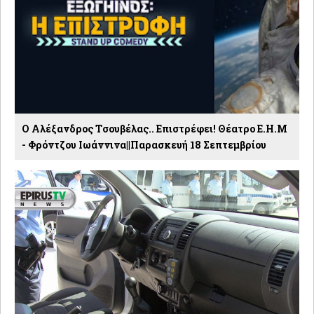
Ο Αλέξανδρος Tσουβέλας.. Επιστρέφει! Θέατρο Ε.Η.Μ
- Φρόντζου Ιωάννινα||Παρασκευή 18 Σεπτεμβρίου