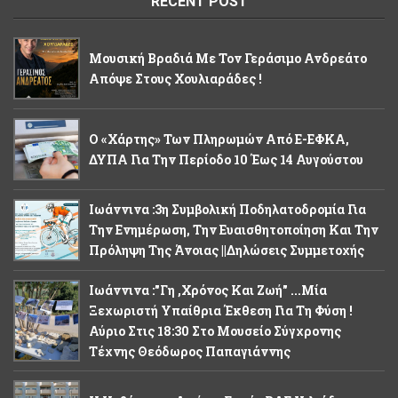
RECENT POST
Μουσική Βραδιά Με Τον Γεράσιμο Ανδρεάτο
Απόψε Στους Χουλιαράδες !
Ο «χάρτης» Των Πληρωμών Από E-ΕΦΚΑ,
ΔΥΠΑ Για Την Περίοδο 10 Έως 14 Αυγούστου
Ιωάννινα :3η Συμβολική Ποδηλατοδρομία Για
Την Ενημέρωση, Την Ευαισθητοποίηση Και Την
Πρόληψη Της Άνοιας ||Δηλώσεις Συμμετοχής
Ιωάννινα :"Γη ,χρόνος Και Ζωή" ...Μία
Ξεχωριστή Υπαίθρια Έκθεση Για Τη Φύση !
Αύριο Στις 18:30 Στο Μουσείο Σύγχρονης
Τέχνης Θεόδωρος Παπαγιάννης