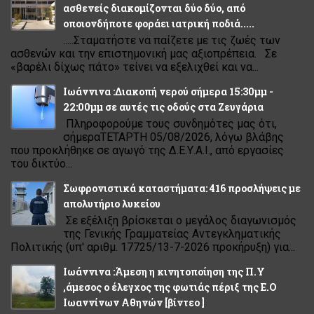
ασθενείς διακομίζονται δύο δύο, από
οποιονδήποτε φοράει ιατρική ποδιά.....
.....Σταματήστε να παίζετε με τις ζωές των
ασθενών και την επιστημονική μας αξιοπρέπεια. Σε
«βαρέλι δίχως πάτο» τείνει να εξελιχθεί και να...
Ιωάννινα :Διακοπή νερού σήμερα 15:30μμ -
22:00μμ σε αυτές τις οδούς στα Ζευγάρια
Πληροφορούμε τους συνδημότες μας ότι,
σήμεραΤΕΤΑΡΤΗ 05/08/2026, λόγω βλάβης
που προκλήθηκε σε αγωγό της Δ.Ε.Υ.Α.Ι., από εργασίες
του δικτύο...
Σωφρονιστικά καταστήματα: 416 προσλήψεις με
απολυτήριο λυκείου
Σε εξέλιξη βρίσκεται ο μεγάλος διαγωνισμός
της Γενικής Γραμματείας Αντεγκληματικής
Πολιτικής (υπ' αριθμ. 17725/13-7-2026 προκήρυξη) για...
Ιωάννινα :Άμεση η κινητοποίηση της Π.Υ
,άμεσος ο έλεγχος της φωτιάς πέριξ της Ε.Ο
Ιωαννίνων Αθηνών [βίντεο ]