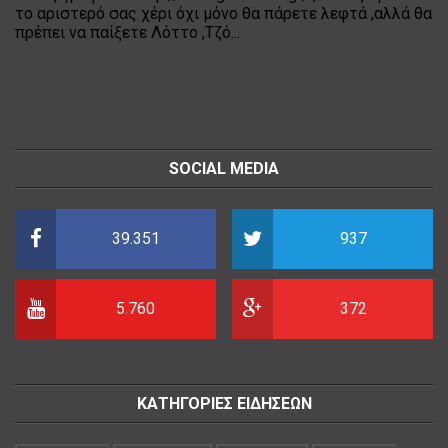
το αριστερό σας χέρι όχι μόνο θα πάρετε λεφτά ,αλλά θα
πρέπει να παίξετε Λόττο ,Τζό...
SOCIAL MEDIA
39.351
937
5.760
372
ΚΑΤΗΓΟΡΙΕΣ ΕΙΔΗΣΕΩΝ