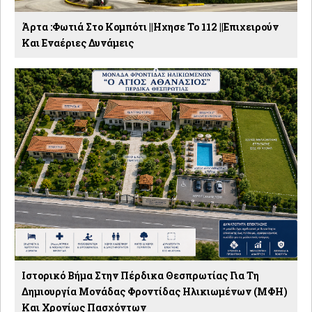
Άρτα :Φωτιά Στο Κομπότι ||Ηχησε Το 112 ||Επιχειρούν
Και Εναέριες Δυνάμεις
Ιστορικό Βήμα Στην Πέρδικα Θεσπρωτίας Για Τη
Δημιουργία Μονάδας Φροντίδας Ηλικιωμένων (ΜΦΗ)
Και Χρονίως Πασχόντων