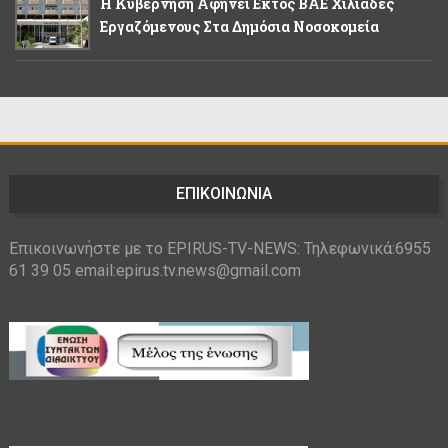
Η Κυβέρνηση Αφήνει Εκτός ΒΑΕ Χιλιάδες
Εργαζόμενους Στα Δημόσια Νοσοκομεία
ΕΠΙΚΟΙΝΩΝΙΑ
Επικοινωνήστε με το EPIRUS-TV-NEWS: Τηλεφωνικά:6955
61 39 05 email:epirus.tv.news@gmail.com