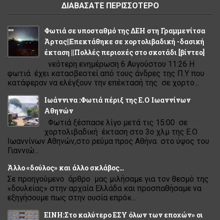
ΔΙΑΒΑΣΑΤΕ ΠΕΡΙΣΣΟΤΕΡΟ
Φωτιά σε υποσταθμό της ΔΕΗ στη Γραμμενίτσα
Άρτας||Επεκτάθηκε σε χορτολιβαδική -δασική
έκταση ||Πολλές περιοχές στο σκοτάδι [βίντεο]
νεότερη ενημέρωση 6 Αυγούστου 11:26 Η
φωτιά έχει κατασβεστεί από τους άνδρες της Π.Υ που
κατάφεραν να ελέγξουν την επέκτασή της σε χορτο...
Ιωάννινα :Φωτιά πέριξ της Ε.Ο Ιωαννίνων
Αθηνών
Φωτιά ξέσπασε λίγο μετά τις 15:00 σε
χορτολιβαδική έκταση στο 3ο χλμ της Ε.Ο
Ιωαννίνων Αθηνών,στο ρεύμα προς Αθήνα στο ύψος του
Γιαννιώ...
Άλλο «δούλος» και άλλο σκλάβος…
Σε προηγούμενο άρθρο μας μιλήσαμε για τον θεσμό της
«δουλείας» στην αρχαία Ελλάδα και προσπαθήσαμε να
εξηγήσουμε πως στην ουσία επρόκ...
ΕΙΝΗ:Στο καλύτερο ΕΣΥ όλων των εποχών» οι