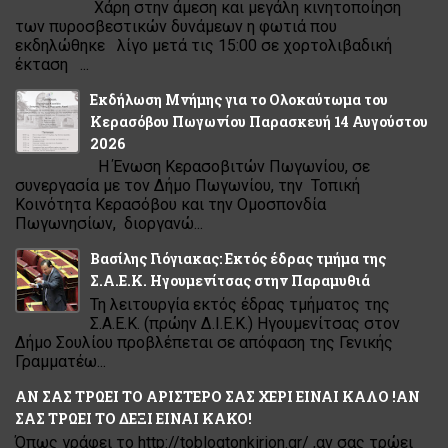
Χάρη στην άμεση και μεγάλη κινητοποίηση
των πυροσβεστικών δυνάμεων η φωτιά που
εκδηλώθηκε λίγο μετά τις 15:00 σε χορτολιβαδική
έκταση ...
Εκδήλωση Μνήμης για το Ολοκαύτωμα του
Κερασόβου Πωγωνίου Παρασκευή 14 Αυγούστου
2026
Η Ένωση Κερασοβιτών Πωγωνίου, σε
συνεργασία με τον Δήμο Πωγωνίου, την Τοπική
Κοινότητα Κερασόβου και την Ομοσπονδία
Πωγωνησίων, διοργανώ...
Βασίλης Γιόγιακας: Εκτός έδρας τμήμα της
Σ.Α.Ε.Κ. Ηγουμενίτσας στην Παραμυθιά
Τη λειτουργία εκτός έδρας τμήματος της
Σ.Α.Ε.Κ. (πρώην Δ.Ι.Ε.Κ.) Ηγουμενίτσας στον
Δήμο Σουλίου προβλέπεται σε απόφαση της Γενικής
Γραμματέω...
ΑΝ ΣΑΣ ΤΡΩΕΙ ΤΟ ΑΡΙΣΤΕΡΟ ΣΑΣ ΧΕΡΙ ΕΙΝΑΙ ΚΑΛΟ !ΑΝ
ΣΑΣ ΤΡΩΕΙ ΤΟ ΔΕΞΙ ΕΙΝΑΙ ΚΑΚΟ!
Όπως γράφει το http://toblogtonkirion.gr/ ,αν σας τρώει