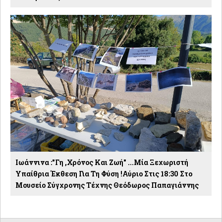
Ιωάννινα :"Γη ,χρόνος Και Ζωή" ...Μία Ξεχωριστή
Υπαίθρια Έκθεση Για Τη Φύση !Αύριο Στις 18:30 Στο
Μουσείο Σύγχρονης Τέχνης Θεόδωρος Παπαγιάννης