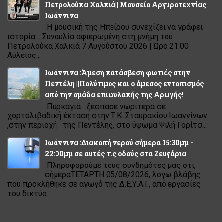
Πετρολούκα Χαλκιά|| Μουσείο Αργυροτεχνίας
Ιωάννινα
Η μουσική της Ηπείρου συνεχίζει να γράφει
ιστορία… Συναυλία αφιερωμένη στη μνήμη του
Πετρολούκα Χαλκιά 7 Αυγούστου 2026 | Ώρα 21:00
Αύλειος...
Ιωάννινα :Άμεση κατάσβεση φωτιάς στην
Πεντέλη ||Πολύτιμος και ο άμεσος εντοπισμός
από την ομάδα επιφυλακής της Αρωγής!
Πυρκαγιά ξέσπασε νωρίτερα σε
χορτολιβαδική έκταση στην Τ.Κ. Σταυρακίου Ιωαννίνων
,στην περιοχή της Πεντέλης, στο ύψωμα Ψιλή Γορίτσ...
Ιωάννινα :Διακοπή νερού σήμερα 15:30μμ -
22:00μμ σε αυτές τις οδούς στα Ζευγάρια
Πληροφορούμε τους συνδημότες μας ότι,
σήμεραΤΕΤΑΡΤΗ 05/08/2026, λόγω βλάβης
που προκλήθηκε σε αγωγό της Δ.Ε.Υ.Α.Ι., από εργασίες
του δικτύο...