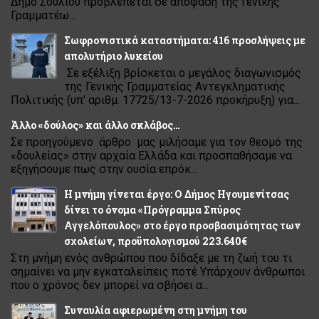
Δήμο Σουλίου προβλέπεται σε απόφαση της Γενικής
Γραμματέω...
Σωφρονιστικά καταστήματα: 416 προσλήψεις με
απολυτήριο λυκείου
Σε εξέλιξη βρίσκεται ο μεγάλος διαγωνισμός
της Γενικής Γραμματείας Αντεγκληματικής
Πολιτικής (υπ' αριθμ. 17725/13-7-2026 προκήρυξη) για...
Άλλο «δούλος» και άλλο σκλάβος…
Σε προηγούμενο άρθρο μας μιλήσαμε για τον θεσμό της
«δουλείας» στην αρχαία Ελλάδα και προσπαθήσαμε να
εξηγήσουμε πως στην ουσία επρόκ...
Η μνήμη γίνεται έργο: Ο Δήμος Ηγουμενίτσας
δίνει το όνομα «Πρόγραμμα Σπύρος
Αγγελόπουλος» στο έργο προσβασιμότητας των
σχολείων, προϋπολογισμού 223.640€
Στη μνήμη ενός ανθρώπου που δίδαξε με τη ζωή του τι
σημαίνει να μην εγκαταλείπεις ποτέ Υπάρχουν άνθρωποι
που ο χρόνος δεν μπορεί να σβήσει α...
Συναυλία αφιερωμένη στη μνήμη του