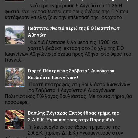
νεότερη ενημέρωση 6 Αυγούστου 11:26 Η
φωτιά έχει κατασβεστεί από τους άνδρες της Π.Υ που
κατάφεραν να ελέγξουν την επέκτασή της σε χορτο...
Ιωάννινα :Φωτιά πέριξ της Ε.Ο Ιωαννίνων
Αθηνών
Φωτιά ξέσπασε λίγο μετά τις 15:00 σε
χορτολιβαδική έκταση στο 3ο χλμ της Ε.Ο
Ιωαννίνων Αθηνών,στο ρεύμα προς Αθήνα στο ύψος του
Γιαννιώ...
Γιορτή Πέστροφας Σάββατο 1 Αυγούστου
Βουλιάστα Ιωαννίνων !
Γιορτή πέστροφας στη Βουλιάστα Ιωαννίνων
,το Σάββατο 1 Αυγούστου! Διοργάνωση
Πολιτιστικός Σύλλογος Βουλιάστας. Με το εισιτήριο ,θα
προσφέρε...
Βασίλης Γιόγιακας: Εκτός έδρας τμήμα της
Σ.Α.Ε.Κ. Ηγουμενίτσας στην Παραμυθιά
Τη λειτουργία εκτός έδρας τμήματος της
Σ.Α.Ε.Κ. (πρώην Δ.Ι.Ε.Κ.) Ηγουμενίτσας στον