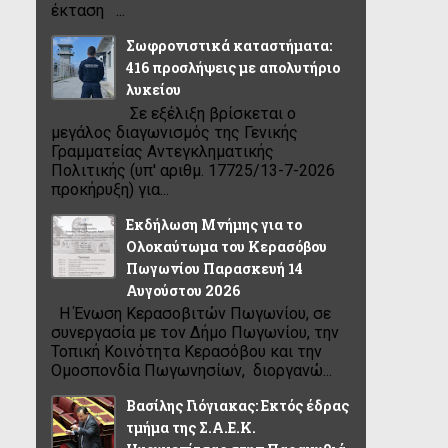
έκταση ...
Σωφρονιστικά καταστήματα:
416 προσλήψεις με απολυτήριο
λυκείου
Σε εξέλιξη βρίσκεται ο
μεγάλος διαγωνισμός της Γενικής
Γραμματείας Αντεγκληματικής
Πολιτικής (υπ' αριθμ. 17725/13-7-2026
προκήρυξη) για...
Εκδήλωση Μνήμης για το
Ολοκαύτωμα του Κερασόβου
Πωγωνίου Παρασκευή 14
Αυγούστου 2026
Η Ένωση Κερασοβιτών Πωγωνίου, σε
συνεργασία με τον Δήμο Πωγωνίου, την
Τοπική Κοινότητα Κερασόβου και την
Ομοσπονδία Πωγωνησίων, διοργανώ...
Βασίλης Γιόγιακας: Εκτός έδρας
τμήμα της Σ.Α.Ε.Κ.