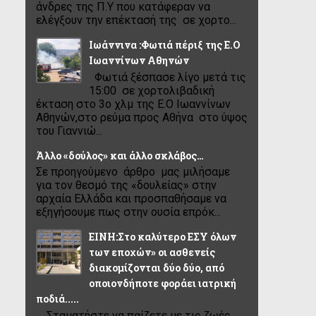
άνδρες της Π.Υ που κατάφεραν να
ελέγξουν την επέκτασή της σε χορτο...
Ιωάννινα :Φωτιά πέριξ της Ε.Ο
Ιωαννίνων Αθηνών
Φωτιά ξέσπασε λίγο μετά τις
15:00 σε χορτολιβαδική
έκταση στο 3ο χλμ της Ε.Ο Ιωαννίνων
Αθηνών,στο ρεύμα προς Αθήνα στο ύψος
του Γιαννιώ...
Άλλο «δούλος» και άλλο σκλάβος…
Σε προηγούμενο άρθρο μας μιλήσαμε
για τον θεσμό της «δουλείας» στην
αρχαία Ελλάδα και προσπαθήσαμε να
εξηγήσουμε πως στην ουσία επρόκ...
ΕΙΝΗ:Στο καλύτερο ΕΣΥ όλων
των εποχών» οι ασθενείς
διακομίζονται δύο δύο, από
οποιονδήποτε φοράει ιατρική
ποδιά.....
.....Σταματήστε να παίζετε με τις ζωές