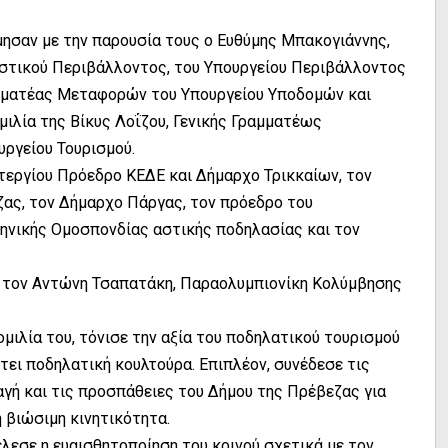
μησαν με την παρουσία τους ο Ευθύμης Μπακογιάννης,
Αστικού Περιβάλλοντος, του Υπουργείου Περιβάλλοντος
ραμματέας Μεταφορών του Υπουργείου Υποδομών και
λία της Βίκυς Λοΐζου, Γενικής Γραμματέως
υργείου Τουρισμού.
εργίου Πρόεδρο ΚΕΔΕ και Δήμαρχο Τρικκαίων, τον
ζας, τον Δήμαρχο Πάργας, τον πρόεδρο του
ηνικής Ομοσπονδίας αστικής ποδηλασίας και τον
πό τον Αντώνη Τσαπατάκη, Παραολυμπιονίκη Κολύμβησης
μιλία του, τόνισε την αξία του ποδηλατικού τουρισμού
τει ποδηλατική κουλτούρα. Επιπλέον, συνέδεσε τις
αγή και τις προσπάθειες του Δήμου της Πρέβεζας για
 βιώσιμη κινητικότητα.
έλεσε η ευαισθητοποίηση του κοινού σχετικά με τον