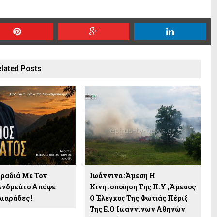
lated Posts
ραδιά Με Τον
Ιωάννινα :Άμεση Η
Ανδρεάτο Απόψε
Κινητοποίηση Της Π.Υ ,άμεσος
λιαράδες !
Ο Έλεγχος Της Φωτιάς Πέριξ
Της Ε.Ο Ιωαννίνων Αθηνών