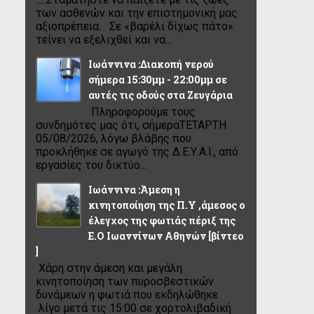
των ασθενών και την επιστημονική μας
αξιοπρέπεια. Σε «βαρέλι δίχως πάτο»
τείνει να εξελιχθεί και να...
Ιωάννινα :Διακοπή νερού
σήμερα 15:30μμ - 22:00μμ σε
αυτές τις οδούς στα Ζευγάρια
Πληροφορούμε τους
συνδημότες μας ότι, σήμεραΤΕΤΑΡΤΗ
05/08/2026, λόγω βλάβης που
προκλήθηκε σε αγωγό της Δ.Ε.Υ.Α.Ι., από
εργασίες του δικτύο...
Ιωάννινα :Άμεση η
κινητοποίηση της Π.Υ ,άμεσος ο
έλεγχος της φωτιάς πέριξ της
Ε.Ο Ιωαννίνων Αθηνών [βίντεο
]
Χάρη στην άμεση και μεγάλη
κινητοποίηση των πυροσβεστικών
δυνάμεων η φωτιά που εκδηλώθηκε
λίγο μετά τις 15:00 σε χορτολιβαδική