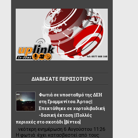
ΔΙΑΒΑΣΑΤΕ ΠΕΡΙΣΣΟΤΕΡΟ
Φωτιά σε υποσταθμό της ΔΕΗ
στη Γραμμενίτσα Άρτας||
Επεκτάθηκε σε χορτολιβαδική
-δασική έκταση ||Πολλές
περιοχές στο σκοτάδι [βίντεο]
νεότερη ενημέρωση 6 Αυγούστου 11:26
Η φωτιά έχει κατασβεστεί από τους