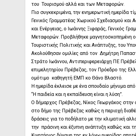
του Τουρισμού αλλά και των Μεταφορών.
Πιο συγκεκριμένα, την ενημερωτική ημερίδα τί
Γενικός Γραμματέας Χωρικού Σχεδιασμού και 
και Ενέργειας, ο Ιωάννης Ξιφαράς, Γενικός Γ
Μεταφορών. Προβλήθηκε μαγνητοσκοπημένη ομι
Τουριστικής Πολιτικής και Ανάπτυξης, του Υπο
Ακολούθησαν ομιλίες από τον Δημήτρη Παπαστ
Στράτο Ιωάννου, Αντιπεριφερειάρχη ΠΕ Πρέβε
επιμελητηρίου Πρέβεζας, τον Πρόεδρο της Ελλ
ομότιμο καθηγητή ΕΜΠ κο Θάνο Βλαστό.
Η ημερίδα έκλεισε με ένα σπουδαίο μήνυμα α
“H παιδεία και η εκπαίδευση είναι η λύση”.
Ο δήμαρχος Πρέβεζας, Νίκος Γεωργάκος στην ο
στο δήμο της Πρέβεζας καθώς η περιοχή διαθέ
δράσεις για το ποδήλατο με την κλιματική αλλ
την πράσινη και έξυπνη ανάπτυξη καθώς και τη
Κινητήριος δύναμη της εν λόγω ημερίδας αποτ