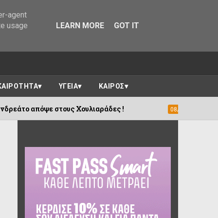
er-agent
te usage
LEARN MORE
GOT IT
ΚΑΙΡΟΤΗΤΑ
ΥΓΕΙΑ
ΚΑΙΡΟΣ
ιαράδες !
Ιωάννινα :3η Συμβολική Ποδη
08/08/2026