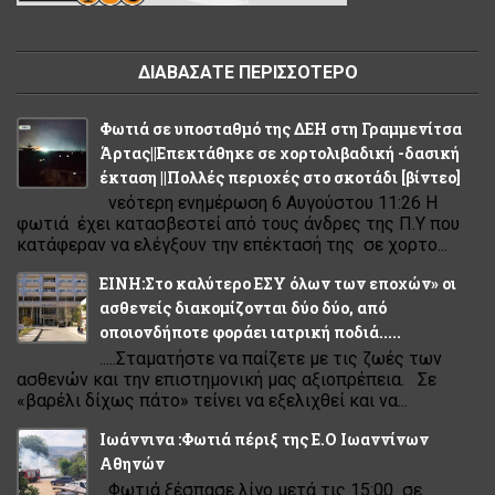
ΔΙΑΒΑΣΑΤΕ ΠΕΡΙΣΣΟΤΕΡΟ
Φωτιά σε υποσταθμό της ΔΕΗ στη Γραμμενίτσα
Άρτας||Επεκτάθηκε σε χορτολιβαδική -δασική
έκταση ||Πολλές περιοχές στο σκοτάδι [βίντεο]
νεότερη ενημέρωση 6 Αυγούστου 11:26 Η
φωτιά έχει κατασβεστεί από τους άνδρες της Π.Υ που
κατάφεραν να ελέγξουν την επέκτασή της σε χορτο...
ΕΙΝΗ:Στο καλύτερο ΕΣΥ όλων των εποχών» οι
ασθενείς διακομίζονται δύο δύο, από
οποιονδήποτε φοράει ιατρική ποδιά.....
.....Σταματήστε να παίζετε με τις ζωές των
ασθενών και την επιστημονική μας αξιοπρέπεια. Σε
«βαρέλι δίχως πάτο» τείνει να εξελιχθεί και να...
Ιωάννινα :Φωτιά πέριξ της Ε.Ο Ιωαννίνων
Αθηνών
Φωτιά ξέσπασε λίγο μετά τις 15:00 σε