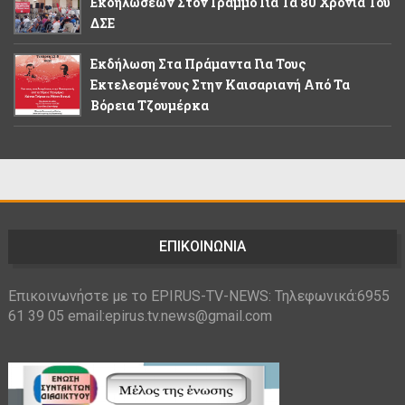
Εκδηλώσεων Στον Γράμμο Για Τα 80 Χρόνια Του
ΔΣΕ
Εκδήλωση Στα Πράμαντα Για Τους
Εκτελεσμένους Στην Καισαριανή Από Τα
Βόρεια Τζουμέρκα
ΕΠΙΚΟΙΝΩΝΙΑ
Επικοινωνήστε με το EPIRUS-TV-NEWS: Τηλεφωνικά:6955
61 39 05 email:epirus.tv.news@gmail.com