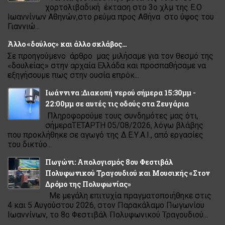
χορτολιβαδική έκταση στο 3ο χλμ της Ε.Ο
Ιωαννίνων Αθηνών,στο ρεύμα προς Αθήνα στο ύψος του
Γιαννιώ...
Άλλο «δούλος» και άλλο σκλάβος…
Σε προηγούμενο άρθρο μας μιλήσαμε για τον θεσμό της
«δουλείας» στην αρχαία Ελλάδα και προσπαθήσαμε να
εξηγήσουμε πως στην ουσία επρόκ...
Ιωάννινα :Διακοπή νερού σήμερα 15:30μμ -
22:00μμ σε αυτές τις οδούς στα Ζευγάρια
Πληροφορούμε τους συνδημότες μας ότι,
σήμεραΤΕΤΑΡΤΗ 05/08/2026, λόγω βλάβης
που προκλήθηκε σε αγωγό της Δ.Ε.Υ.Α.Ι., από εργασίες
του δικτύο...
Πωγώνι: Απολογισμός 8ου Φεστιβάλ
Πολυφωνικού Τραγουδιού και Μουσικής «Στον
Δρόμο της Πολυφωνίας»
Με μεγάλη επιτυχία πραγματοποιήθηκε στις
4 και 5 Αυγούστου 2026, στον Παρακάλαμο Πωγωνίου
Ιωαννίνων, το 8ο Φεστιβάλ Πολυφωνικού Τραγουδιού...