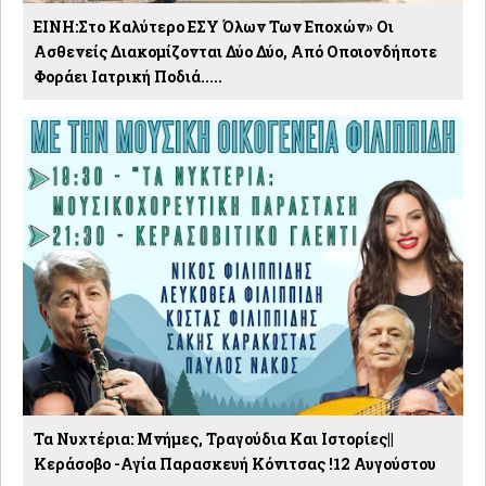
ΕΙΝΗ:Στο Καλύτερο ΕΣΥ Όλων Των Εποχών» Οι
Ασθενείς Διακομίζονται Δύο Δύο, Από Οποιονδήποτε
Φοράει Ιατρική Ποδιά.....
Τα Νυχτέρια: Μνήμες, Τραγούδια Και Ιστορίες||
Κεράσοβο -Αγία Παρασκευή Κόνιτσας !12 Αυγούστου