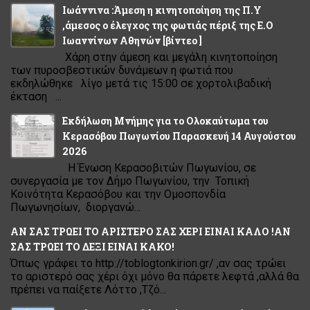
Ιωάννινα :Άμεση η κινητοποίηση της Π.Υ
,άμεσος ο έλεγχος της φωτιάς πέριξ της Ε.Ο
Ιωαννίνων Αθηνών [βίντεο ]
Χάρη στην άμεση και μεγάλη κινητοποίηση
των πυροσβεστικών δυνάμεων η φωτιά που
εκδηλώθηκε λίγο μετά τις 15:00 σε χορτολιβαδική
έκταση ...
Εκδήλωση Μνήμης για το Ολοκαύτωμα του
Κερασόβου Πωγωνίου Παρασκευή 14 Αυγούστου
2026
Η Ένωση Κερασοβιτών Πωγωνίου, σε
συνεργασία με τον Δήμο Πωγωνίου, την Τοπική
Κοινότητα Κερασόβου και την Ομοσπονδία
Πωγωνησίων, διοργανώ...
ΑΝ ΣΑΣ ΤΡΩΕΙ ΤΟ ΑΡΙΣΤΕΡΟ ΣΑΣ ΧΕΡΙ ΕΙΝΑΙ ΚΑΛΟ !ΑΝ
ΣΑΣ ΤΡΩΕΙ ΤΟ ΔΕΞΙ ΕΙΝΑΙ ΚΑΚΟ!
Όπως γράφει το http://toblogtonkirion.gr/ ,αν σας τρώει
το αριστερό σας χέρι όχι μόνο θα πάρετε λεφτά ,αλλά θα
πρέπει να παίξετε Λόττο ,Τζό...