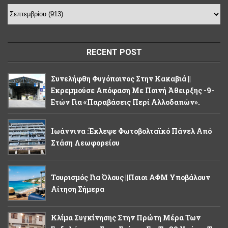
RECENT POST
Συνελήφθη Φυγόποινος Στην Κακαβιά ||
Εκρεμμούσε Απόφαση Με Ποινή Άθειρξης -9-
Ετών Για «παραβάσεις Περί Αλλοδαπών».
Ιωάννινα :Έκλεψε Φωτοβολταϊκό Πάνελ Από
Στάση Λεωφορείου
Τουρισμός Για Όλους ||Ποιοι ΑΦΜ Υποβάλουν
Αίτηση Σήμερα
Κλίμα Συγκίνησης Στην Πρώτη Μέρα Των