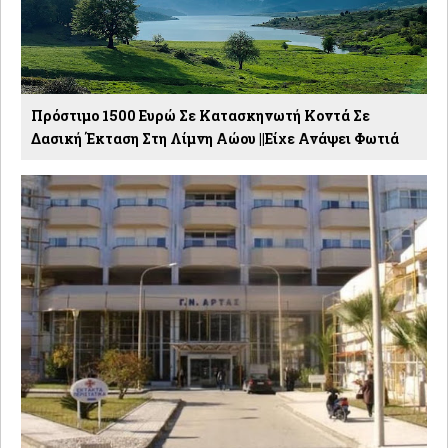
Πρόστιμο 1500 Ευρώ Σε Κατασκηνωτή Κοντά Σε
Δασική Έκταση Στη Λίμνη Αώου ||Είχε Ανάψει Φωτιά