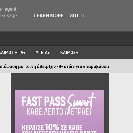
er-agent
te usage
LEARN MORE
GOT IT
ΚΑΙΡΟΤΗΤΑ
ΥΓΕΙΑ
ΚΑΙΡΟΣ
θειρξης -9- ετών για «παραβάσεις περί αλλοδαπών».