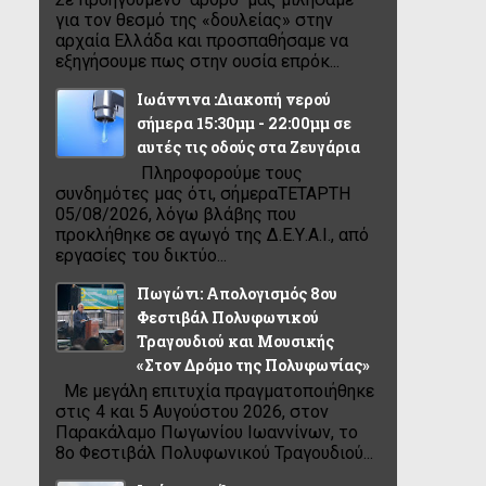
για τον θεσμό της «δουλείας» στην
αρχαία Ελλάδα και προσπαθήσαμε να
εξηγήσουμε πως στην ουσία επρόκ...
Ιωάννινα :Διακοπή νερού
σήμερα 15:30μμ - 22:00μμ σε
αυτές τις οδούς στα Ζευγάρια
Πληροφορούμε τους
συνδημότες μας ότι, σήμεραΤΕΤΑΡΤΗ
05/08/2026, λόγω βλάβης που
προκλήθηκε σε αγωγό της Δ.Ε.Υ.Α.Ι., από
εργασίες του δικτύο...
Πωγώνι: Απολογισμός 8ου
Φεστιβάλ Πολυφωνικού
Τραγουδιού και Μουσικής
«Στον Δρόμο της Πολυφωνίας»
Με μεγάλη επιτυχία πραγματοποιήθηκε
στις 4 και 5 Αυγούστου 2026, στον
Παρακάλαμο Πωγωνίου Ιωαννίνων, το
8ο Φεστιβάλ Πολυφωνικού Τραγουδιού...