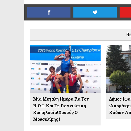
Re
Μία Μεγάλη Ημέρα Για Τον
Δήμος Ιωα
Ν.Ο.Ι. Και Τη Γιαννιώτικη
:Απομάκρ
Κωπηλασία!Χρυσός Ο
Κάδων Απο
Μουσελίμης !