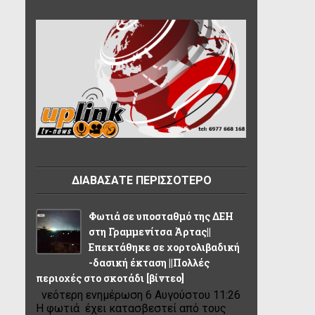
ΔΙΑΒΑΣΑΤΕ ΠΕΡΙΣΣΟΤΕΡΟ
Φωτιά σε υποσταθμό της ΔΕΗ
στη Γραμμενίτσα Άρτας||
Επεκτάθηκε σε χορτολιβαδική
-δασική έκταση ||Πολλές
περιοχές στο σκοτάδι [βίντεο]
νεότερη ενημέρωση 6 Αυγούστου 11:26
Η φωτιά έχει κατασβεστεί από τους