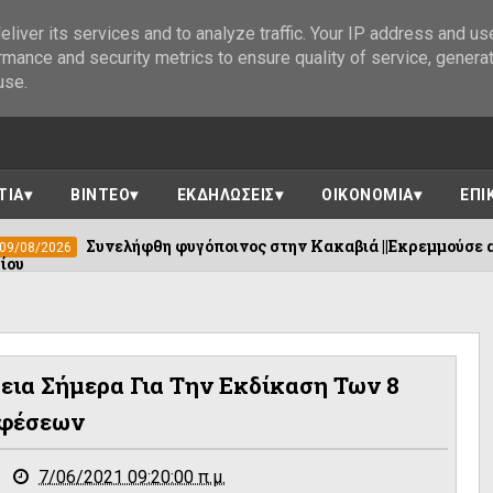
liver its services and to analyze traffic. Your IP address and us
rmance and security metrics to ensure quality of service, genera
use.
ΤΙΑ
ΒΙΝΤΕΟ
ΕΚΔΗΛΩΣΕΙΣ
ΟΙΚΟΝΟΜΙΑ
ΕΠΙ
φθη φυγόποινος στην Κακαβιά ||Εκρεμμούσε απόφαση με ποινή ά
εια Σήμερα Για Την Εκδίκαση Των 8
φέσεων
7/06/2021 09:20:00 π.μ.