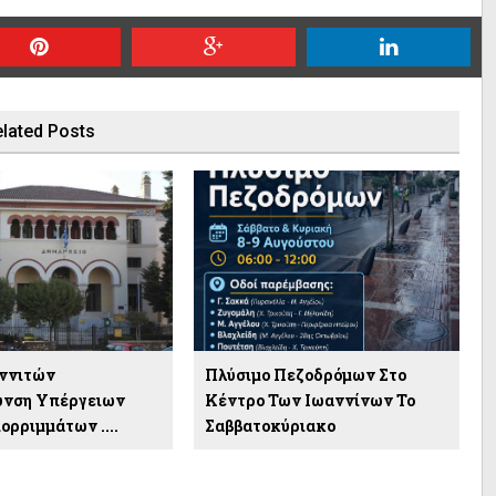
lated Posts
ννιτών
Πλύσιμο Πεζοδρόμων Στο
υνση Υπέργειων
Κέντρο Των Ιωαννίνων Το
ρριμμάτων ....
Σαββατοκύριακο