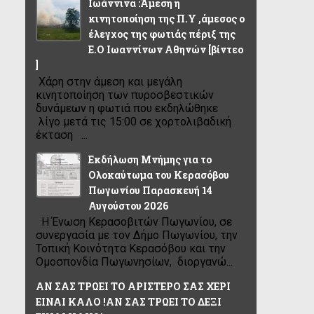
Ιωάννινα :Άμεση η
κινητοποίηση της Π.Υ ,άμεσος ο
έλεγχος της φωτιάς πέριξ της
Ε.Ο Ιωαννίνων Αθηνών [βίντεο
]
Χάρη στην άμεση και μεγάλη
κινητοποίηση των πυροσβεστικών
δυνάμεων η φωτιά που εκδηλώθηκε
λίγο μετά τις 15:00 σε χορτολιβαδική
έκταση ...
Εκδήλωση Μνήμης για το
Ολοκαύτωμα του Κερασόβου
Πωγωνίου Παρασκευή 14
Αυγούστου 2026
Η Ένωση Κερασοβιτών Πωγωνίου, σε
συνεργασία με τον Δήμο Πωγωνίου, την
Τοπική Κοινότητα Κερασόβου και την
Ομοσπονδία Πωγωνησίων, διοργανώ...
ΑΝ ΣΑΣ ΤΡΩΕΙ ΤΟ ΑΡΙΣΤΕΡΟ ΣΑΣ ΧΕΡΙ
ΕΙΝΑΙ ΚΑΛΟ !ΑΝ ΣΑΣ ΤΡΩΕΙ ΤΟ ΔΕΞΙ