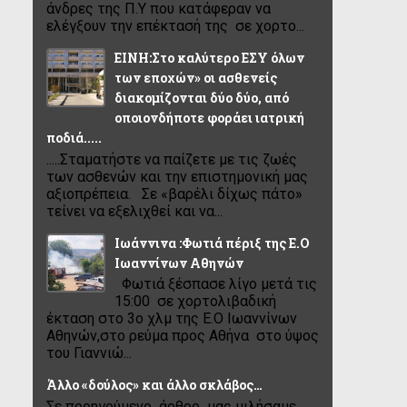
άνδρες της Π.Υ που κατάφεραν να
ελέγξουν την επέκτασή της σε χορτο...
ΕΙΝΗ:Στο καλύτερο ΕΣΥ όλων
των εποχών» οι ασθενείς
διακομίζονται δύο δύο, από
οποιονδήποτε φοράει ιατρική
ποδιά.....
.....Σταματήστε να παίζετε με τις ζωές
των ασθενών και την επιστημονική μας
αξιοπρέπεια. Σε «βαρέλι δίχως πάτο»
τείνει να εξελιχθεί και να...
Ιωάννινα :Φωτιά πέριξ της Ε.Ο
Ιωαννίνων Αθηνών
Φωτιά ξέσπασε λίγο μετά τις
15:00 σε χορτολιβαδική
έκταση στο 3ο χλμ της Ε.Ο Ιωαννίνων
Αθηνών,στο ρεύμα προς Αθήνα στο ύψος
του Γιαννιώ...
Άλλο «δούλος» και άλλο σκλάβος…
Σε προηγούμενο άρθρο μας μιλήσαμε