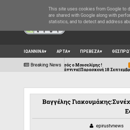
This site uses cookies from Google to de
are shared with Google along with perfo
statistics, and to detect and address ab
ΙΩΑΝΝΙΝΑ
ΑΡΤΑ
ΠΡΕΒΕΖΑ
ΘΕΣΠΡΩ
ωπηλασία!Χρυσός ο Μουσελίμης !
Breaking News
Συνελή
09/08/2026
- Φρόντζου Ιωάννινα||Παρασκευή 18 Σεπτεμβρίου
Βαγγέλης Γιακουμάκης:Συνέχ
Ε
epirustvnews