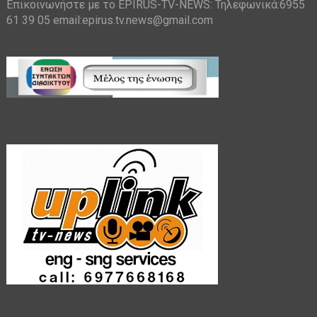
Επικοινωνήστε με το EPIRUS-TV-NEWS: Τηλεφωνικά:6955
61 39 05 email:epirus.tv.news@gmail.com