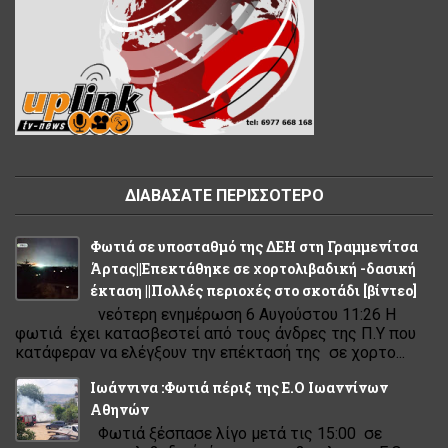
ΔΙΑΒΑΣΑΤΕ ΠΕΡΙΣΣΟΤΕΡΟ
Φωτιά σε υποσταθμό της ΔΕΗ στη Γραμμενίτσα
Άρτας||Επεκτάθηκε σε χορτολιβαδική -δασική
έκταση ||Πολλές περιοχές στο σκοτάδι [βίντεο]
νεότερη ενημέρωση 6 Αυγούστου 11:26 Η
φωτιά έχει κατασβεστεί από τους άνδρες της Π.Υ που
κατάφεραν να ελέγξουν την επέκτασή της σε χορτο...
Ιωάννινα :Φωτιά πέριξ της Ε.Ο Ιωαννίνων
Αθηνών
Φωτιά ξέσπασε λίγο μετά τις 15:00 σε