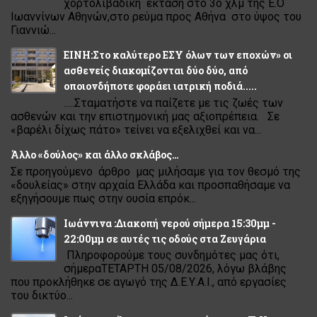
χορτολιβαδική έκταση στο 3ο χλμ της Ε.Ο
Ιωαννίνων Αθηνών,στο ρεύμα προς Αθήνα στο ύψος του
Γιαννιώ...
ΕΙΝΗ:Στο καλύτερο ΕΣΥ όλων των εποχών» οι
ασθενείς διακομίζονται δύο δύο, από
οποιονδήποτε φοράει ιατρική ποδιά.....
.....Σταματήστε να παίζετε με τις ζωές των
ασθενών και την επιστημονική μας αξιοπρέπεια. Σε
«βαρέλι δίχως πάτο» τείνει να εξελιχθεί και να...
Άλλο «δούλος» και άλλο σκλάβος…
Σε προηγούμενο άρθρο μας μιλήσαμε για τον θεσμό της
«δουλείας» στην αρχαία Ελλάδα και προσπαθήσαμε να
εξηγήσουμε πως στην ουσία επρόκ...
Ιωάννινα :Διακοπή νερού σήμερα 15:30μμ -
22:00μμ σε αυτές τις οδούς στα Ζευγάρια
Πληροφορούμε τους συνδημότες μας ότι,
σήμεραΤΕΤΑΡΤΗ 05/08/2026, λόγω βλάβης
που προκλήθηκε σε αγωγό της Δ.Ε.Υ.Α.Ι., από εργασίες
του δικτύο...