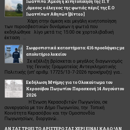
Ιωάννινα :Άμεση η κινητοποίηση της Π.Υ
,άμεσος ο έλεγχος της φωτιάς πέριξ της Ε.Ο
Ιωαννίνων Αθηνών [βίντεο ]
Χάρη στην άμεση και μεγάλη κινητοποίηση
των πυροσβεστικών δυνάμεων η φωτιά που
εκδηλώθηκε λίγο μετά τις 15:00 σε χορτολιβαδική
έκταση ...
Σωφρονιστικά καταστήματα: 416 προσλήψεις με
απολυτήριο λυκείου
Σε εξέλιξη βρίσκεται ο μεγάλος διαγωνισμός
της Γενικής Γραμματείας Αντεγκληματικής
Πολιτικής (υπ' αριθμ. 17725/13-7-2026 προκήρυξη) για...
Εκδήλωση Μνήμης για το Ολοκαύτωμα του
Κερασόβου Πωγωνίου Παρασκευή 14 Αυγούστου
2026
Η Ένωση Κερασοβιτών Πωγωνίου, σε
συνεργασία με τον Δήμο Πωγωνίου, την Τοπική
Κοινότητα Κερασόβου και την Ομοσπονδία
Πωγωνησίων, διοργανώ...
ΑΝ ΣΑΣ ΤΡΩΕΙ ΤΟ ΑΡΙΣΤΕΡΟ ΣΑΣ ΧΕΡΙ ΕΙΝΑΙ ΚΑΛΟ !ΑΝ