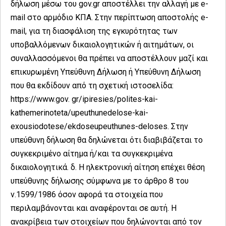
δήλωση μέσω του gov.gr αποστέλλει την αλλαγή με e-
mail στο αρμόδιο ΚΠΑ. Στην περίπτωση αποστολής e-
mail, για τη διασφάλιση της εγκυρότητας των
υποβαλλόμενων δικαιολογητικών ή αιτημάτων, οι
συναλλασσόμενοι θα πρέπει να αποστέλλουν μαζί και
επικυρωμένη Υπεύθυνη Δήλωση ή Υπεύθυνη Δήλωση
που θα εκδίδουν από τη σχετική ιστοσελίδα:
https://www.gov. gr/ipiresies/polites-kai-
kathemerinoteta/upeuthunedelose-kai-
exousiodotese/ekdoseupeuthunes-deloses. Στην
υπεύθυνη δήλωση θα δηλώνεται ότι διαβιβάζεται το
συγκεκριμένο αίτημα ή/και τα συγκεκριμένα
δικαιολογητικά. δ. Η ηλεκτρονική αίτηση επέχει θέση
υπεύθυνης δήλωσης σύμφωνα με το άρθρο 8 του
ν.1599/1986 όσον αφορά τα στοιχεία που
περιλαμβάνονται και αναφέρονται σε αυτή. Η
ανακρίβεια των στοιχείων που δηλώνονται από τον