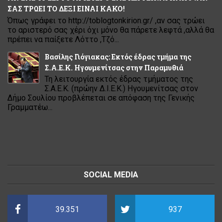
ΣΑΣ ΤΡΩΕΙ ΤΟ ΔΕΞΙ ΕΙΝΑΙ ΚΑΚΟ!
Όπως γράφει το http://toblogtonkirion.gr/ ,αν σας τρώει
το αριστερό σας χέρι όχι μόνο θα πάρετε λεφτά ,αλλά θα
πρέπει να παίξετε Λόττο ,Τζό...
Βασίλης Γιόγιακας: Εκτός έδρας τμήμα της
Σ.Α.Ε.Κ. Ηγουμενίτσας στην Παραμυθιά
Τη λειτουργία εκτός έδρας τμήματος της
Σ.Α.Ε.Κ. (πρώην Δ.Ι.Ε.Κ.) Ηγουμενίτσας στον
Δήμο Σουλίου προβλέπεται σε απόφαση της Γενικής
Γραμματέω...
SOCIAL MEDIA
39.351
937