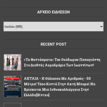
ΑΡΧΕΙΟ ΕΙΔΗΣΕΩΝ
RECENT POST
«Τα Φαντάσματα» Του Θεόδωρου Παπαγιάννη
Στο Διεθνές Αεροδρόμιο Των Ιωαννίνων!
ΑΚΤΑΙΑ - Η Θάλασσα Με Αριθμούς - 50
Μέτρα! Τόσο Κοντά Στην Ακτή Μπορεί Να
Βρίσκεται Μια Ιχθυοκαλλιέργεια Στην
Ελλάδα[βίντεο]