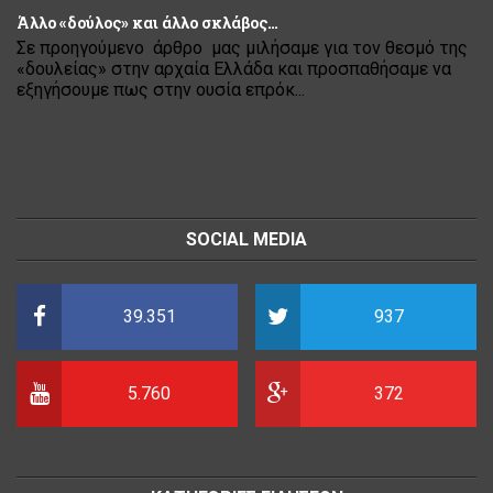
Άλλο «δούλος» και άλλο σκλάβος…
Σε προηγούμενο άρθρο μας μιλήσαμε για τον θεσμό της
«δουλείας» στην αρχαία Ελλάδα και προσπαθήσαμε να
εξηγήσουμε πως στην ουσία επρόκ...
SOCIAL MEDIA
39.351
937
5.760
372