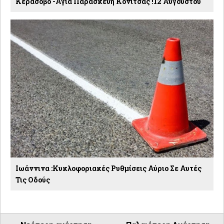
Κεράσοβο -Αγία Παρασκευή Κόνιτσας !12 Αυγούστου
Ιωάννινα :Κυκλοφοριακές Ρυθμίσεις Αύριο Σε Αυτές
Τις Οδούς