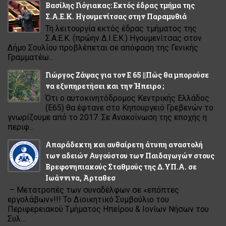
Βασίλης Γιόγιακας: Εκτός έδρας τμήμα της
Σ.Α.Ε.Κ. Ηγουμενίτσας στην Παραμυθιά
Τη λειτουργία εκτός έδρας τμήματος της
Σ.Α.Ε.Κ. (πρώην Δ.Ι.Ε.Κ.) Ηγουμενίτσας στον
Δήμο Σουλίου προβλέπεται σε απόφαση της Γενικής
Γραμματέω...
Γιώργος Ζάψας για τον Ε 65 ||Πώς θα μπορούσε
να εξυπηρετήσει και την Ήπειρο ;
Ότι ο αυτοκινητόδρομος Κεντρικής Ελλάδος
(Ε65) θα έφτανε στο Κηπουργειό Γρεβενών το
γνωρίζουμε από το 2017. Σε Ανακοίνωση της εποχής η
περιφ...
Απαράδεκτη και αυθαίρετη άτυπη αναστολή
των αδειών Αυγούστου των Παιδαγωγών στους
Βρεφονηπιακούς Σταθμούς της Δ.ΥΠ.Α. σε
Ιωάννινα, Άρταθεσ
– Μετατροπές των συναδέλφων σε «επόπτες
εργολάβων»!!! Το Διοικητικό Συμβούλιο του
Περιφερειακού Τμήματος Ηπείρου & Ιονίων Νήσων του
Συλ...