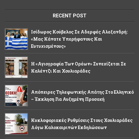
RECENT POST
Ισίδωρος Κούβελος Σε Αδερφές Αλεξανδρή:
«Μας Κάνατε Υπερήφανους Και
Ευτυχισμένους»
Η «Αγιογραφία Των Ορέων» Συνεχίζεται Σε
Καλέντζι Και Χουλιαράδες
Απόπειρες Τηλεφωνικής Απάτης Στο Ελληνικό
– Έκκληση Για Αυξημένη Προσοχή
Κυκλοφοριακές Ρυθμίσεις Στους Χουλιαράδες
Λόγω Καλοκαιρινών Εκδηλώσεων