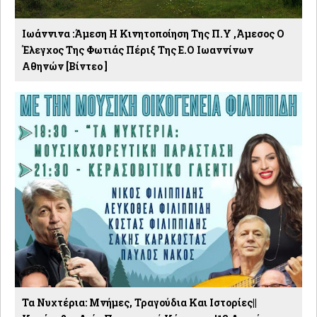
Ιωάννινα :Άμεση Η Κινητοποίηση Της Π.Υ ,άμεσος Ο
Έλεγχος Της Φωτιάς Πέριξ Της Ε.Ο Ιωαννίνων
Αθηνών [βίντεο ]
Τα Νυχτέρια: Μνήμες, Τραγούδια Και Ιστορίες||