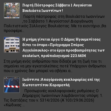
Γιορτή Πέστροφας Σάββατο 1 Αυγούστου
Βουλιάστα Ιωαννίνων !
Γιορτή πέστροφας στη Βουλιάστα Ιωαννίνων
,το Σάββατο 1 Αυγούστου! Διοργάνωση
Πολιτιστικός Σύλλογος Βουλιάστας. Με το εισιτήριο ,θα
προσφέρε...
Η μνήμη γίνεται έργο: Ο Δήμος Ηγουμενίτσας
δίνει το όνομα «Πρόγραμμα Σπύρος
Αγγελόπουλος» στο έργο προσβασιμότητας των
σχολείων, προϋπολογισμού 223.640€
Στη μνήμη ενός ανθρώπου που δίδαξε με τη ζωή του τι
σημαίνει να μην εγκαταλείπεις ποτέ Υπάρχουν άνθρωποι
που ο χρόνος δεν μπορεί να σβήσει α...
Ιωάννινα :Απαγόρευση κυκλοφορίας επί της
Κωνσταντίνου Καραμανλή
Προσωρινές κυκλοφοριακές ρυθμίσεις Ο
Δήμαρχος Ιωαννίνων λαμβάνοντας υπόψη: 1.
Τις διατάξεις του ν. 5314/2026 (Α ́103/29.06.2026)
«Κώδικας ...