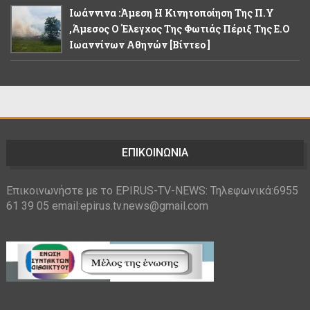
Ιωάννινα :Άμεση Η Κινητοποίηση Της Π.Υ
,άμεσος Ο Έλεγχος Της Φωτιάς Πέριξ Της Ε.Ο
Ιωαννίνων Αθηνών [βίντεο ]
ΕΠΙΚΟΙΝΩΝΙΑ
Επικοινωνήστε με το EPIRUS-TV-NEWS: Τηλεφωνικά:6955
61 39 05 email:epirus.tv.news@gmail.com