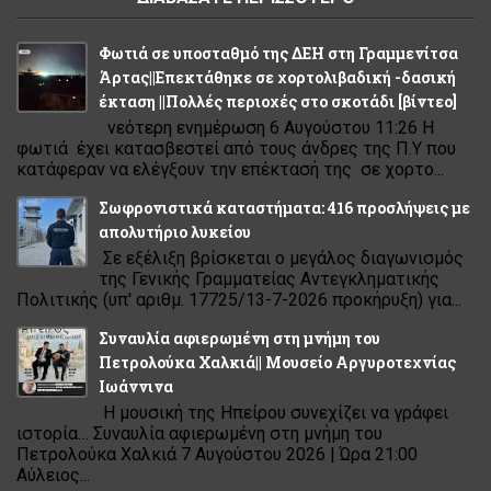
Φωτιά σε υποσταθμό της ΔΕΗ στη Γραμμενίτσα
Άρτας||Επεκτάθηκε σε χορτολιβαδική -δασική
έκταση ||Πολλές περιοχές στο σκοτάδι [βίντεο]
νεότερη ενημέρωση 6 Αυγούστου 11:26 Η
φωτιά έχει κατασβεστεί από τους άνδρες της Π.Υ που
κατάφεραν να ελέγξουν την επέκτασή της σε χορτο...
Σωφρονιστικά καταστήματα: 416 προσλήψεις με
απολυτήριο λυκείου
Σε εξέλιξη βρίσκεται ο μεγάλος διαγωνισμός
της Γενικής Γραμματείας Αντεγκληματικής
Πολιτικής (υπ' αριθμ. 17725/13-7-2026 προκήρυξη) για...
Συναυλία αφιερωμένη στη μνήμη του
Πετρολούκα Χαλκιά|| Μουσείο Αργυροτεχνίας
Ιωάννινα
Η μουσική της Ηπείρου συνεχίζει να γράφει
ιστορία… Συναυλία αφιερωμένη στη μνήμη του
Πετρολούκα Χαλκιά 7 Αυγούστου 2026 | Ώρα 21:00
Αύλειος...