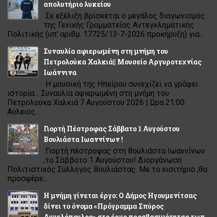
απολυτήριο λυκείου
Σε εξέλιξη βρίσκεται ο μεγάλος διαγωνισμός
της Γενικής Γραμματείας Αντεγκληματικής
Πολιτικής (υπ' αριθμ. 17725/13-7-2026 προκήρυξη) για...
Συναυλία αφιερωμένη στη μνήμη του
Πετρολούκα Χαλκιά|| Μουσείο Αργυροτεχνίας
Ιωάννινα
Η μουσική της Ηπείρου συνεχίζει να γράφει
ιστορία… Συναυλία αφιερωμένη στη μνήμη του
Πετρολούκα Χαλκιά 7 Αυγούστου 2026 | Ώρα 21:00
Αύλειος...
Γιορτή Πέστροφας Σάββατο 1 Αυγούστου
Βουλιάστα Ιωαννίνων !
Γιορτή πέστροφας στη Βουλιάστα Ιωαννίνων
,το Σάββατο 1 Αυγούστου! Διοργάνωση
Πολιτιστικός Σύλλογος Βουλιάστας. Με το εισιτήριο ,θα
προσφέρε...
Η μνήμη γίνεται έργο: Ο Δήμος Ηγουμενίτσας
δίνει το όνομα «Πρόγραμμα Σπύρος
Αγγελόπουλος» στο έργο προσβασιμότητας των