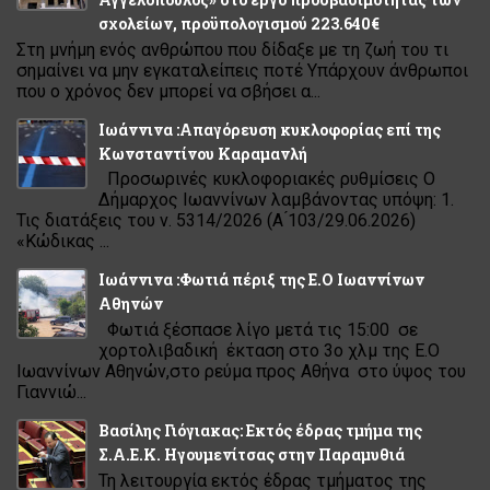
σχολείων, προϋπολογισμού 223.640€
Στη μνήμη ενός ανθρώπου που δίδαξε με τη ζωή του τι
σημαίνει να μην εγκαταλείπεις ποτέ Υπάρχουν άνθρωποι
που ο χρόνος δεν μπορεί να σβήσει α...
Ιωάννινα :Απαγόρευση κυκλοφορίας επί της
Κωνσταντίνου Καραμανλή
Προσωρινές κυκλοφοριακές ρυθμίσεις Ο
Δήμαρχος Ιωαννίνων λαμβάνοντας υπόψη: 1.
Τις διατάξεις του ν. 5314/2026 (Α ́103/29.06.2026)
«Κώδικας ...
Ιωάννινα :Φωτιά πέριξ της Ε.Ο Ιωαννίνων
Αθηνών
Φωτιά ξέσπασε λίγο μετά τις 15:00 σε
χορτολιβαδική έκταση στο 3ο χλμ της Ε.Ο
Ιωαννίνων Αθηνών,στο ρεύμα προς Αθήνα στο ύψος του
Γιαννιώ...
Βασίλης Γιόγιακας: Εκτός έδρας τμήμα της
Σ.Α.Ε.Κ. Ηγουμενίτσας στην Παραμυθιά
Τη λειτουργία εκτός έδρας τμήματος της