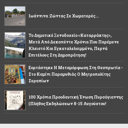
Ιωάννινα :Ζώντας Σε Χωματερές...
Το Δημοτικό Ξενοδοχείο «Καταρράκτης»,
Μετά Από Δεκαπέντε Χρόνια Που Παρέμενε
Κλειστό Και Εγκαταλελειμμένο, Περνά
Επιτέλους Στη Δημοπράτηση!
Εορτάστηκε Η Μεταμόρφωση Στη Θεσπρωτία -
Στο Καμίνι Παραμυθιάς Ο Μητροπολίτης
Σεραπίων
100 Χρόνια Προοδευτική Ένωση Πυρσόγιαννης
||Πλήθος Εκδηλώσεων 8-15 Αυγούστου!