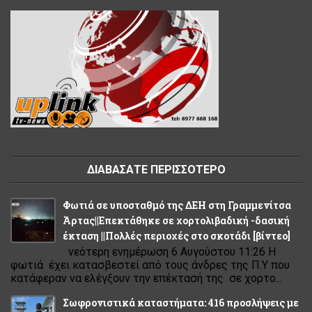
ΔΙΑΒΑΣΑΤΕ ΠΕΡΙΣΣΟΤΕΡΟ
Φωτιά σε υποσταθμό της ΔΕΗ στη Γραμμενίτσα
Άρτας||Επεκτάθηκε σε χορτολιβαδική -δασική
έκταση ||Πολλές περιοχές στο σκοτάδι [βίντεο]
νεότερη ενημέρωση 6 Αυγούστου 11:26 Η
φωτιά έχει κατασβεστεί από τους άνδρες της Π.Υ που
κατάφεραν να ελέγξουν την επέκτασή της σε χορτο...
Σωφρονιστικά καταστήματα: 416 προσλήψεις με