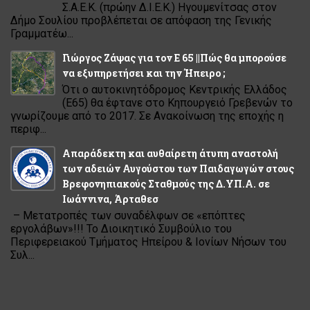
Σ.Α.Ε.Κ. (πρώην Δ.Ι.Ε.Κ.) Ηγουμενίτσας στον
Δήμο Σουλίου προβλέπεται σε απόφαση της Γενικής
Γραμματέω...
Γιώργος Ζάψας για τον Ε 65 ||Πώς θα μπορούσε
να εξυπηρετήσει και την Ήπειρο ;
Ότι ο αυτοκινητόδρομος Κεντρικής Ελλάδος
(Ε65) θα έφτανε στο Κηπουργειό Γρεβενών το
γνωρίζουμε από το 2017. Σε Ανακοίνωση της εποχής η
περιφ...
Απαράδεκτη και αυθαίρετη άτυπη αναστολή
των αδειών Αυγούστου των Παιδαγωγών στους
Βρεφονηπιακούς Σταθμούς της Δ.ΥΠ.Α. σε
Ιωάννινα, Άρταθεσ
– Μετατροπές των συναδέλφων σε «επόπτες
εργολάβων»!!! Το Διοικητικό Συμβούλιο του
Περιφερειακού Τμήματος Ηπείρου & Ιονίων Νήσων του
Συλ...