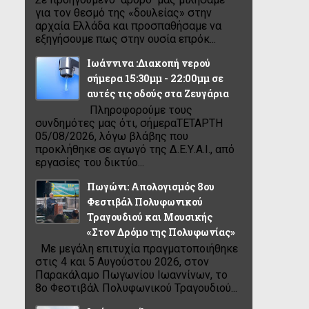
για τον θεσμό της «δουλείας» στην
αρχαία Ελλάδα και προσπαθήσαμε να
εξηγήσουμε πως στην ουσία επρόκ...
Ιωάννινα :Διακοπή νερού
σήμερα 15:30μμ - 22:00μμ σε
αυτές τις οδούς στα Ζευγάρια
Πληροφορούμε τους
συνδημότες μας ότι, σήμεραΤΕΤΑΡΤΗ
05/08/2026, λόγω βλάβης που
προκλήθηκε σε αγωγό της Δ.Ε.Υ.Α.Ι., από
εργασίες του δικτύο...
Πωγώνι: Απολογισμός 8ου
Φεστιβάλ Πολυφωνικού
Τραγουδιού και Μουσικής
«Στον Δρόμο της Πολυφωνίας»
Με μεγάλη επιτυχία πραγματοποιήθηκε
στις 4 και 5 Αυγούστου 2026, στον
Παρακάλαμο Πωγωνίου Ιωαννίνων, το
8ο Φεστιβάλ Πολυφωνικού Τραγουδιού...