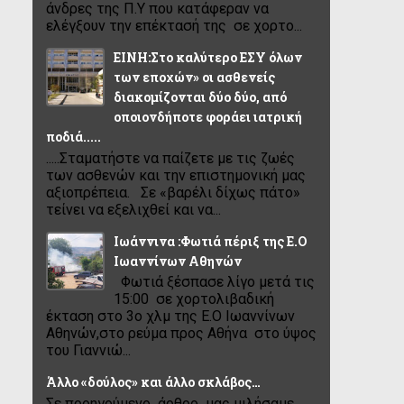
άνδρες της Π.Υ που κατάφεραν να
ελέγξουν την επέκτασή της σε χορτο...
ΕΙΝΗ:Στο καλύτερο ΕΣΥ όλων
των εποχών» οι ασθενείς
διακομίζονται δύο δύο, από
οποιονδήποτε φοράει ιατρική
ποδιά.....
.....Σταματήστε να παίζετε με τις ζωές
των ασθενών και την επιστημονική μας
αξιοπρέπεια. Σε «βαρέλι δίχως πάτο»
τείνει να εξελιχθεί και να...
Ιωάννινα :Φωτιά πέριξ της Ε.Ο
Ιωαννίνων Αθηνών
Φωτιά ξέσπασε λίγο μετά τις
15:00 σε χορτολιβαδική
έκταση στο 3ο χλμ της Ε.Ο Ιωαννίνων
Αθηνών,στο ρεύμα προς Αθήνα στο ύψος
του Γιαννιώ...
Άλλο «δούλος» και άλλο σκλάβος…
Σε προηγούμενο άρθρο μας μιλήσαμε