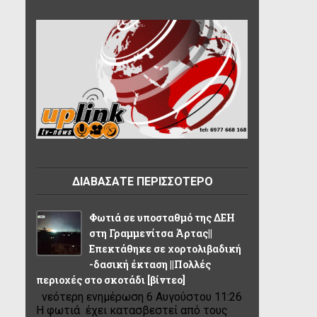
ΔΙΑΒΑΣΑΤΕ ΠΕΡΙΣΣΟΤΕΡΟ
Φωτιά σε υποσταθμό της ΔΕΗ
στη Γραμμενίτσα Άρτας||
Επεκτάθηκε σε χορτολιβαδική
-δασική έκταση ||Πολλές
περιοχές στο σκοτάδι [βίντεο]
νεότερη ενημέρωση 6 Αυγούστου 11:26
Η φωτιά έχει κατασβεστεί από τους