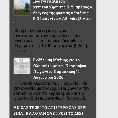
Ιωάννινα :Άμεση η
κινητοποίηση της Π.Υ ,άμεσος ο
έλεγχος της φωτιάς πέριξ της
Ε.Ο Ιωαννίνων Αθηνών [βίντεο
]
Χάρη στην άμεση και μεγάλη
κινητοποίηση των πυροσβεστικών
δυνάμεων η φωτιά που εκδηλώθηκε
λίγο μετά τις 15:00 σε χορτολιβαδική
έκταση ...
Εκδήλωση Μνήμης για το
Ολοκαύτωμα του Κερασόβου
Πωγωνίου Παρασκευή 14
Αυγούστου 2026
Η Ένωση Κερασοβιτών Πωγωνίου, σε
συνεργασία με τον Δήμο Πωγωνίου, την
Τοπική Κοινότητα Κερασόβου και την
Ομοσπονδία Πωγωνησίων, διοργανώ...
ΑΝ ΣΑΣ ΤΡΩΕΙ ΤΟ ΑΡΙΣΤΕΡΟ ΣΑΣ ΧΕΡΙ
ΕΙΝΑΙ ΚΑΛΟ !ΑΝ ΣΑΣ ΤΡΩΕΙ ΤΟ ΔΕΞΙ