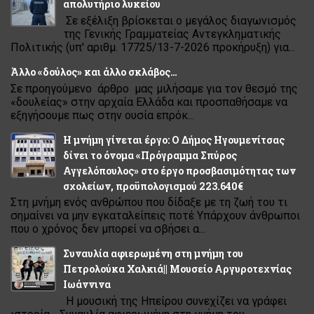
απολυτήριο λυκείου
Σε εξέλιξη βρίσκεται ο μεγάλος διαγωνισμός
της Γενικής Γραμματείας Αντεγκληματικής
Πολιτικής (υπ' αριθμ. 17725/13-7-2026 προκήρυξη) για...
Άλλο «δούλος» και άλλο σκλάβος…
Σε προηγούμενο άρθρο μας μιλήσαμε για τον θεσμό της
«δουλείας» στην αρχαία Ελλάδα και προσπαθήσαμε να
εξηγήσουμε πως στην ουσία επρόκ...
Η μνήμη γίνεται έργο: Ο Δήμος Ηγουμενίτσας
δίνει το όνομα «Πρόγραμμα Σπύρος
Αγγελόπουλος» στο έργο προσβασιμότητας των
σχολείων, προϋπολογισμού 223.640€
Στη μνήμη ενός ανθρώπου που δίδαξε με τη ζωή του τι
σημαίνει να μην εγκαταλείπεις ποτέ Υπάρχουν άνθρωποι
που ο χρόνος δεν μπορεί να σβήσει α...
Συναυλία αφιερωμένη στη μνήμη του
Πετρολούκα Χαλκιά|| Μουσείο Αργυροτεχνίας
Ιωάννινα
Η μουσική της Ηπείρου συνεχίζει να γράφει