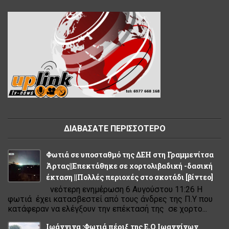
ΔΙΑΒΑΣΑΤΕ ΠΕΡΙΣΣΟΤΕΡΟ
Φωτιά σε υποσταθμό της ΔΕΗ στη Γραμμενίτσα
Άρτας||Επεκτάθηκε σε χορτολιβαδική -δασική
έκταση ||Πολλές περιοχές στο σκοτάδι [βίντεο]
νεότερη ενημέρωση 6 Αυγούστου 11:26 Η
φωτιά έχει κατασβεστεί από τους άνδρες της Π.Υ που
κατάφεραν να ελέγξουν την επέκτασή της σε χορτο...
Ιωάννινα :Φωτιά πέριξ της Ε.Ο Ιωαννίνων