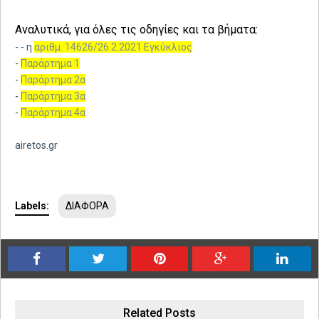
Αναλυτικά, για όλες τις οδηγίες και τα βήματα:
-
- η
αριθμ. 14626/26.2.2021 Εγκύκλιος
-
Παράρτημα 1
-
Παράρτημα 2α
-
Παράρτημα 3α
-
Παράρτημα 4α
airetos.gr
Labels:
ΔΙΑΦΟΡΑ
Related Posts