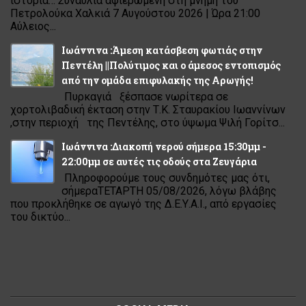
ιστορία… Συναυλία αφιερωμένη στη μνήμη του
Πετρολούκα Χαλκιά 7 Αυγούστου 2026 | Ώρα 21:00
Αύλειος...
Ιωάννινα :Άμεση κατάσβεση φωτιάς στην
Πεντέλη ||Πολύτιμος και ο άμεσος εντοπισμός
από την ομάδα επιφυλακής της Αρωγής!
Πυρκαγιά ξέσπασε νωρίτερα σε
χορτολιβαδική έκταση στην Τ.Κ. Σταυρακίου Ιωαννίνων
,στην περιοχή της Πεντέλης, στο ύψωμα Ψιλή Γορίτσ...
Ιωάννινα :Διακοπή νερού σήμερα 15:30μμ -
22:00μμ σε αυτές τις οδούς στα Ζευγάρια
Πληροφορούμε τους συνδημότες μας ότι,
σήμεραΤΕΤΑΡΤΗ 05/08/2026, λόγω βλάβης
που προκλήθηκε σε αγωγό της Δ.Ε.Υ.Α.Ι., από εργασίες
του δικτύο...