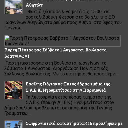
Αθηνών
Φωτιά ξέσπασε λίγο μετά τις 15:00 σε
χορτολιβαδική έκταση στο 3ο χλμ της Ε.Ο
Ιωαννίνων Αθηνών,στο ρεύμα προς Αθήνα στο ύψος του
Γιαννιώ...
Γιορτή Πέστροφας Σάββατο 1 Αυγούστου Βουλιάστα
Ιωαννίνων !
Γιορτή πέστροφας στη Βουλιάστα Ιωαννίνων ,το
Σάββατο 1 Αυγούστου! Διοργάνωση Πολιτιστικός
Σύλλογος Βουλιάστας. Με το εισιτήριο ,θα προσφέρε...
Βασίλης Γιόγιακας: Εκτός έδρας τμήμα της
Σ.Α.Ε.Κ. Ηγουμενίτσας στην Παραμυθιά
Τη λειτουργία εκτός έδρας τμήματος της
Σ.Α.Ε.Κ. (πρώην Δ.Ι.Ε.Κ.) Ηγουμενίτσας στον
Δήμο Σουλίου προβλέπεται σε απόφαση της Γενικής
Γραμματέω...
Σωφρονιστικά καταστήματα: 416 προσλήψεις με