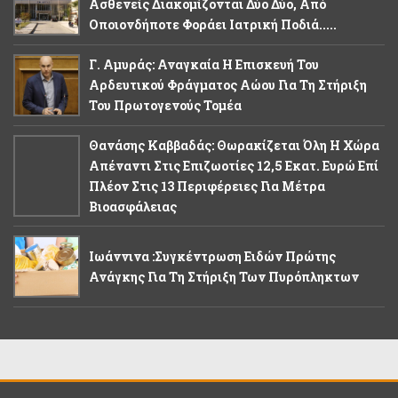
Ασθενείς Διακομίζονται Δύο Δύο, Από
Οποιονδήποτε Φοράει Ιατρική Ποδιά.....
Γ. Αμυράς: Αναγκαία Η Επισκευή Του
Αρδευτικού Φράγματος Αώου Για Τη Στήριξη
Του Πρωτογενούς Τομέα
Θανάσης Καββαδάς: Θωρακίζεται Όλη Η Χώρα
Απέναντι Στις Επιζωοτίες 12,5 Εκατ. Ευρώ Επί
Πλέον Στις 13 Περιφέρειες Για Μέτρα
Βιοασφάλειας
Ιωάννινα :Συγκέντρωση Ειδών Πρώτης
Ανάγκης Για Τη Στήριξη Των Πυρόπληκτων