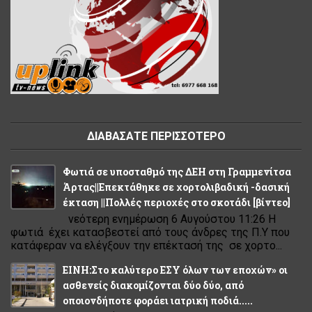
ΔΙΑΒΑΣΑΤΕ ΠΕΡΙΣΣΟΤΕΡΟ
Φωτιά σε υποσταθμό της ΔΕΗ στη Γραμμενίτσα
Άρτας||Επεκτάθηκε σε χορτολιβαδική -δασική
έκταση ||Πολλές περιοχές στο σκοτάδι [βίντεο]
νεότερη ενημέρωση 6 Αυγούστου 11:26 Η
φωτιά έχει κατασβεστεί από τους άνδρες της Π.Υ που
κατάφεραν να ελέγξουν την επέκτασή της σε χορτο...
ΕΙΝΗ:Στο καλύτερο ΕΣΥ όλων των εποχών» οι
ασθενείς διακομίζονται δύο δύο, από
οποιονδήποτε φοράει ιατρική ποδιά.....