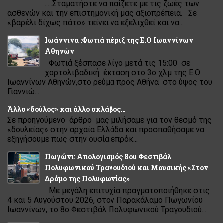
.....Σταματήστε να παίζετε με τις ζωές των
ασθενών και την επιστημονική μας αξιοπρέπεια. Σε
«βαρέλι δίχως πάτο» τείνει να εξελιχθεί και να...
Ιωάννινα :Φωτιά πέριξ της Ε.Ο Ιωαννίνων
Αθηνών
Φωτιά ξέσπασε λίγο μετά τις 15:00 σε
χορτολιβαδική έκταση στο 3ο χλμ της Ε.Ο
Ιωαννίνων Αθηνών,στο ρεύμα προς Αθήνα στο ύψος του
Γιαννιώ...
Άλλο «δούλος» και άλλο σκλάβος…
Σε προηγούμενο άρθρο μας μιλήσαμε για τον θεσμό της
«δουλείας» στην αρχαία Ελλάδα και προσπαθήσαμε να
εξηγήσουμε πως στην ουσία επρόκ...
Πωγώνι: Απολογισμός 8ου Φεστιβάλ
Πολυφωνικού Τραγουδιού και Μουσικής «Στον
Δρόμο της Πολυφωνίας»
Με μεγάλη επιτυχία πραγματοποιήθηκε στις
4 και 5 Αυγούστου 2026, στον Παρακάλαμο Πωγωνίου
Ιωαννίνων, το 8ο Φεστιβάλ Πολυφωνικού Τραγουδιού...