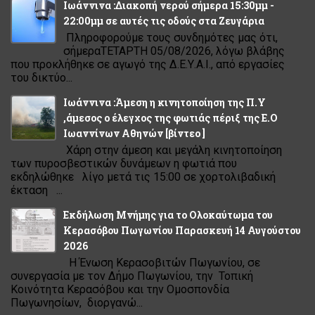
Ιωάννινα :Διακοπή νερού σήμερα 15:30μμ -
22:00μμ σε αυτές τις οδούς στα Ζευγάρια
Πληροφορούμε τους συνδημότες μας ότι,
σήμεραΤΕΤΑΡΤΗ 05/08/2026, λόγω βλάβης
που προκλήθηκε σε αγωγό της Δ.Ε.Υ.Α.Ι., από εργασίες
του δικτύο...
Ιωάννινα :Άμεση η κινητοποίηση της Π.Υ
,άμεσος ο έλεγχος της φωτιάς πέριξ της Ε.Ο
Ιωαννίνων Αθηνών [βίντεο ]
Χάρη στην άμεση και μεγάλη κινητοποίηση
των πυροσβεστικών δυνάμεων η φωτιά που
εκδηλώθηκε λίγο μετά τις 15:00 σε χορτολιβαδική
έκταση ...
Εκδήλωση Μνήμης για το Ολοκαύτωμα του
Κερασόβου Πωγωνίου Παρασκευή 14 Αυγούστου
2026
Η Ένωση Κερασοβιτών Πωγωνίου, σε
συνεργασία με τον Δήμο Πωγωνίου, την Τοπική
Κοινότητα Κερασόβου και την Ομοσπονδία
Πωγωνησίων, διοργανώ...