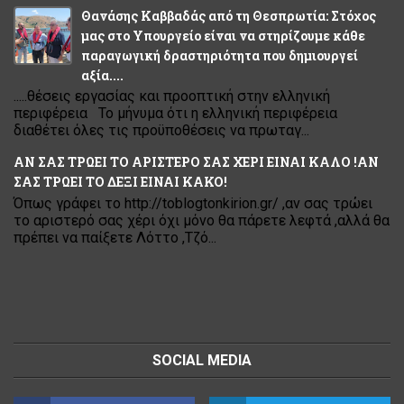
Θανάσης Καββαδάς από τη Θεσπρωτία: Στόχος
μας στο Υπουργείο είναι να στηρίζουμε κάθε
παραγωγική δραστηριότητα που δημιουργεί
αξία....
.....θέσεις εργασίας και προοπτική στην ελληνική
περιφέρεια Το μήνυμα ότι η ελληνική περιφέρεια
διαθέτει όλες τις προϋποθέσεις να πρωταγ...
ΑΝ ΣΑΣ ΤΡΩΕΙ ΤΟ ΑΡΙΣΤΕΡΟ ΣΑΣ ΧΕΡΙ ΕΙΝΑΙ ΚΑΛΟ !ΑΝ
ΣΑΣ ΤΡΩΕΙ ΤΟ ΔΕΞΙ ΕΙΝΑΙ ΚΑΚΟ!
Όπως γράφει το http://toblogtonkirion.gr/ ,αν σας τρώει
το αριστερό σας χέρι όχι μόνο θα πάρετε λεφτά ,αλλά θα
πρέπει να παίξετε Λόττο ,Τζό...
SOCIAL MEDIA