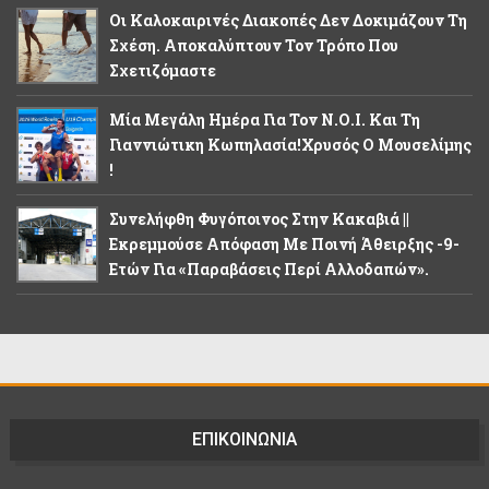
Οι Καλοκαιρινές Διακοπές Δεν Δοκιμάζουν Τη
Σχέση. Αποκαλύπτουν Τον Τρόπο Που
Σχετιζόμαστε
Μία Μεγάλη Ημέρα Για Τον Ν.Ο.Ι. Και Τη
Γιαννιώτικη Κωπηλασία!Χρυσός Ο Μουσελίμης
!
Συνελήφθη Φυγόποινος Στην Κακαβιά ||
Εκρεμμούσε Απόφαση Με Ποινή Άθειρξης -9-
Ετών Για «παραβάσεις Περί Αλλοδαπών».
ΕΠΙΚΟΙΝΩΝΙΑ