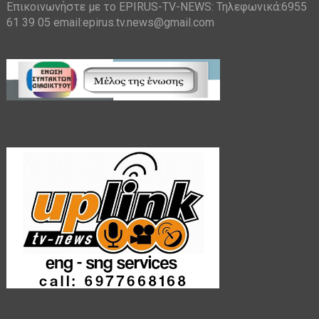
Επικοινωνήστε με το EPIRUS-TV-NEWS: Τηλεφωνικά:6955
61 39 05 email:epirus.tv.news@gmail.com