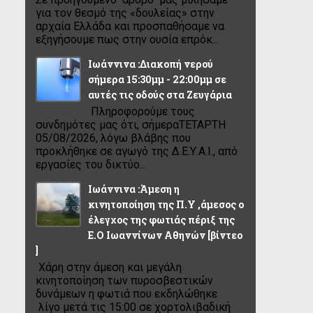
για τον θεσμό της «δουλείας» στην
αρχαία Ελλάδα και προσπαθήσαμε να
εξηγήσουμε πως στην ουσία επρόκ...
Ιωάννινα :Διακοπή νερού
σήμερα 15:30μμ - 22:00μμ σε
αυτές τις οδούς στα Ζευγάρια
Πληροφορούμε τους
συνδημότες μας ότι, σήμεραΤΕΤΑΡΤΗ
05/08/2026, λόγω βλάβης που
προκλήθηκε σε αγωγό της Δ.Ε.Υ.Α.Ι., από
εργασίες του δικτύο...
Ιωάννινα :Άμεση η
κινητοποίηση της Π.Υ ,άμεσος ο
έλεγχος της φωτιάς πέριξ της
Ε.Ο Ιωαννίνων Αθηνών [βίντεο
]
Χάρη στην άμεση και μεγάλη
κινητοποίηση των πυροσβεστικών
δυνάμεων η φωτιά που εκδηλώθηκε
λίγο μετά τις 15:00 σε χορτολιβαδική