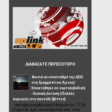
ΔΙΑΒΑΣΑΤΕ ΠΕΡΙΣΣΟΤΕΡΟ
Φωτιά σε υποσταθμό της ΔΕΗ
στη Γραμμενίτσα Άρτας||
Επεκτάθηκε σε χορτολιβαδική
-δασική έκταση ||Πολλές
περιοχές στο σκοτάδι [βίντεο]
νεότερη ενημέρωση 6 Αυγούστου 11:26
Η φωτιά έχει κατασβεστεί από τους