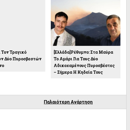
α Τον Τραγικό
[Ελλάδα]Ρέθυμνο: Στα Μαύρα
ων Δύο Πυροσβεστών
Το Αμάρι Για Τους Δύο
νο
Αδικοχαμένους Πυροσβέστες
– Σήμερα Η Κηδεία Τους
Παλαιότερη Ανάρτηση