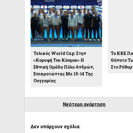
Τελικός World Cup: Στην
To KKE Γι
«κορυφή Του Κόσμου» Η
Θάνατο Τ
Εθνική Ομάδα Πόλο Ανδρών,
Στο Ρέθυμ
Επικρατώντας Με 15-14 Της
Ουγγαρίας
Νεότερη ανάρτηση
Δεν υπάρχουν σχόλια: