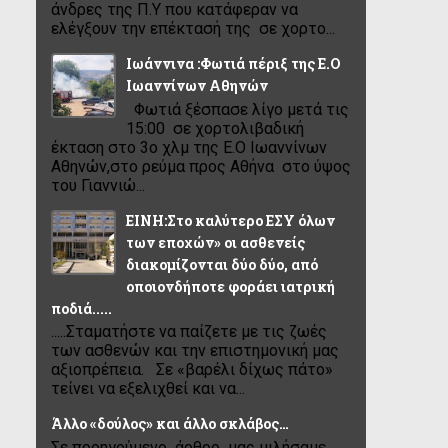
άνδρες της Π.Υ που κατάφεραν να
ελέγξουν την επέκτασή της σε χορτο...
Ιωάννινα :Φωτιά πέριξ της Ε.Ο
Ιωαννίνων Αθηνών
Φωτιά ξέσπασε λίγο μετά τις
15:00 σε χορτολιβαδική
έκταση στο 3ο χλμ της Ε.Ο Ιωαννίνων
Αθηνών,στο ρεύμα προς Αθήνα στο ύψος
του Γιαννιώ...
ΕΙΝΗ:Στο καλύτερο ΕΣΥ όλων
των εποχών» οι ασθενείς
διακομίζονται δύο δύο, από
οποιονδήποτε φοράει ιατρική
ποδιά.....
.....Σταματήστε να παίζετε με τις ζωές
των ασθενών και την επιστημονική μας
αξιοπρέπεια. Σε «βαρέλι δίχως πάτο»
τείνει να εξελιχθεί και να...
Άλλο «δούλος» και άλλο σκλάβος…
Σε προηγούμενο άρθρο μας μιλήσαμε