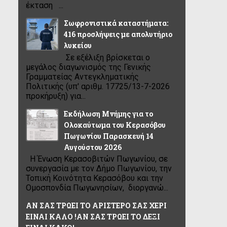
έκταση ...
Σωφρονιστικά καταστήματα:
416 προσλήψεις με απολυτήριο
λυκείου
Σε εξέλιξη βρίσκεται ο
μεγάλος διαγωνισμός της Γενικής
Γραμματείας Αντεγκληματικής
Πολιτικής (υπ' αριθμ. 17725/13-7-2026
προκήρυξη) για...
Εκδήλωση Μνήμης για το
Ολοκαύτωμα του Κερασόβου
Πωγωνίου Παρασκευή 14
Αυγούστου 2026
Η Ένωση Κερασοβιτών Πωγωνίου, σε
συνεργασία με τον Δήμο Πωγωνίου, την
Τοπική Κοινότητα Κερασόβου και την
Ομοσπονδία Πωγωνησίων, διοργανώ...
ΑΝ ΣΑΣ ΤΡΩΕΙ ΤΟ ΑΡΙΣΤΕΡΟ ΣΑΣ ΧΕΡΙ
ΕΙΝΑΙ ΚΑΛΟ !ΑΝ ΣΑΣ ΤΡΩΕΙ ΤΟ ΔΕΞΙ