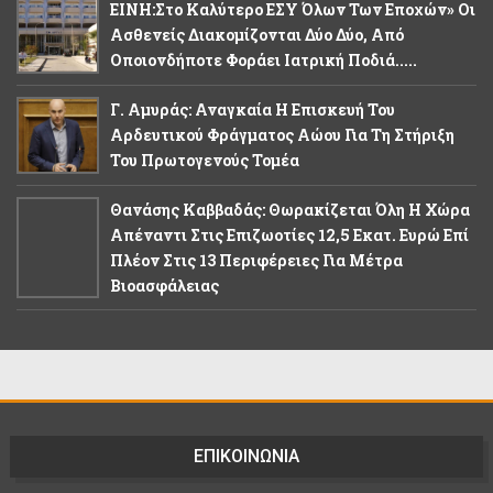
ΕΙΝΗ:Στο Καλύτερο ΕΣΥ Όλων Των Εποχών» Οι
Ασθενείς Διακομίζονται Δύο Δύο, Από
Οποιονδήποτε Φοράει Ιατρική Ποδιά.....
Γ. Αμυράς: Αναγκαία Η Επισκευή Του
Αρδευτικού Φράγματος Αώου Για Τη Στήριξη
Του Πρωτογενούς Τομέα
Θανάσης Καββαδάς: Θωρακίζεται Όλη Η Χώρα
Απέναντι Στις Επιζωοτίες 12,5 Εκατ. Ευρώ Επί
Πλέον Στις 13 Περιφέρειες Για Μέτρα
Βιοασφάλειας
ΕΠΙΚΟΙΝΩΝΙΑ