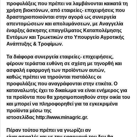
προφυλάξεις που πρέπει να λαμβάνονται και
κατά τη
χρήση βιοκτόνων,
από εταιρείες- επιχειρήσεις που
δραστηριοποιούνται στην αγορά ως συνεργεία
απεντομώσεων και απολυμάνσεων, με
Αναγγελία
έναρξης άσκησης επαγγέλματος Καταπολέμησης
Εντόμων και Τρωκτικών
στο Υπουργείο Αγροτικής
Ανάπτυξης & Τροφίμων.
Τα διάφορα συνεργεία εταιρείες- επιχειρήσεις,
φέρουν τεράστια ευθύνη σε σχέση με την
ορθή και
ασφαλή εφαρμογή
των προϊόντων αυτών,
καθώς
πρέπει να τηρούνται πιστά
όλες οι
προφυλάξεις που αναγράφονται στην ετικέτα. Ο
καταναλωτής έχει το δικαίωμα να είναι ενήμερος για
τα προϊόντα που θα χρησιμοποιηθούν στην οικία του
και μπορεί να πληροφορηθεί για τα εγκεκριμένα
προϊόντα μέσω της
ιστοσελίδας
http://www.minagric.gr
.
Πέραν τούτου πρέπει να γνωρίζει αν
είναι
ασφαλές
και με την εφαρμογή του δεν θα