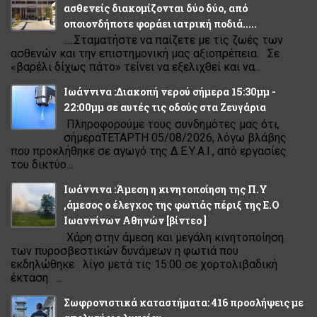
ασθενείς διακομίζονται δύο δύο, από
οποιονδήποτε φοράει ιατρική ποδιά.....
.....Σταματήστε να παίζετε με τις ζωές των
ασθενών και την επιστημονική μας αξιοπρέπεια. Σε
«βαρέλι δίχως πάτο» τείνει να εξελιχθεί και να...
Ιωάννινα :Διακοπή νερού σήμερα 15:30μμ -
22:00μμ σε αυτές τις οδούς στα Ζευγάρια
Πληροφορούμε τους συνδημότες μας ότι,
σήμεραΤΕΤΑΡΤΗ 05/08/2026, λόγω βλάβης
που προκλήθηκε σε αγωγό της Δ.Ε.Υ.Α.Ι., από εργασίες
του δικτύο...
Ιωάννινα :Άμεση η κινητοποίηση της Π.Υ
,άμεσος ο έλεγχος της φωτιάς πέριξ της Ε.Ο
Ιωαννίνων Αθηνών [βίντεο ]
Χάρη στην άμεση και μεγάλη κινητοποίηση
των πυροσβεστικών δυνάμεων η φωτιά που
εκδηλώθηκε λίγο μετά τις 15:00 σε χορτολιβαδική
έκταση ...
Σωφρονιστικά καταστήματα: 416 προσλήψεις με