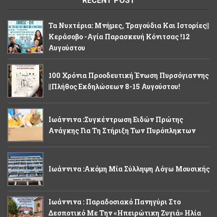
RECENT POST
Τα Νυχτέρια: Μνήμες, Τραγούδια Και Ιστορίες||
Κεράσοβο -Αγία Παρασκευή Κόνιτσας !12
Αυγούστου
100 Χρόνια Προοδευτική Ένωση Πυρσόγιαννης
||Πλήθος Εκδηλώσεων 8-15 Αυγούστου!
Ιωάννινα :Συγκέντρωση Ειδών Πρώτης
Ανάγκης Για Τη Στήριξη Των Πυρόπληκτων
Ιωάννινα :Ακόμη Μία Σύλληψη Λόγω Μουσικής
Ιωάννινα : Παραδοσιακό Πανηγύρι Στο
Δεσποτικό Με Την «Ηπειρώτικη Ζυγιά» Ηλία