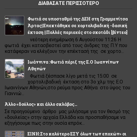
ΔΙΑΒΑΣΑΤΕ ΠΕΡΙΣΣΟΤΕΡΟ
Φωτιά σε υποσταθμό της ΔΕΗ στη Γραμμενίτσα
Άρτας||Επεκτάθηκε σε χορτολιβαδική -δασική
έκταση ||Πολλές περιοχές στο σκοτάδι [βίντεο]
νεότερη ενημέρωση 6 Αυγούστου 11:26 Η
φωτιά έχει κατασβεστεί από τους άνδρες της Π.Υ που
κατάφεραν να ελέγξουν την επέκτασή της σε χορτο...
Ιωάννινα :Φωτιά πέριξ της Ε.Ο Ιωαννίνων
Αθηνών
Φωτιά ξέσπασε λίγο μετά τις 15:00 σε
χορτολιβαδική έκταση στο 3ο χλμ της Ε.Ο
Ιωαννίνων Αθηνών,στο ρεύμα προς Αθήνα στο ύψος του
Γιαννιώ...
Άλλο «δούλος» και άλλο σκλάβος…
Σε προηγούμενο άρθρο μας μιλήσαμε για τον θεσμό της
«δουλείας» στην αρχαία Ελλάδα και προσπαθήσαμε να
εξηγήσουμε πως στην ουσία επρόκ...
ΕΙΝΗ:Στο καλύτερο ΕΣΥ όλων των εποχών» οι