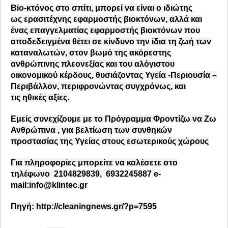
Bio-κτόνος στο σπίτι,
μπορεί να είναι ο ιδιώτης
ως
ερασιτέχνης
εφαρμοστής βιοκτόνων, αλλά και
ένας
επαγγελματίας
εφαρμοστής βιοκτόνων που
αποδεδειγμένα θέτει σε κίνδυνο την ίδια τη ζωή των
καταναλωτών, στον βωμό της ακόρεστης
ανθρώπινης πλεονεξίας και του αλόγιστου
οικονομικού κέρδους, θυσιάζοντας
Υγεία -Περιουσία –
Περιβάλλον
, περιφρονώντας συγχρόνως, και
τις
ηθικές αξίες.
Εμείς συνεχίζουμε με το Πρόγραμμα
Φροντίζω να Ζω
Ανθρώπινα
, για βελτίωση των συνθηκών
προστασίας της Υγείας στους εσωτερικούς χώρους
Για πληροφορίες μπορείτε να καλέσετε στο
τηλέφωνο 2104829839, 6932245887 e-
mail:
info@klintec.gr
Πηγή:
http://cleaningnews.gr/?p=7595