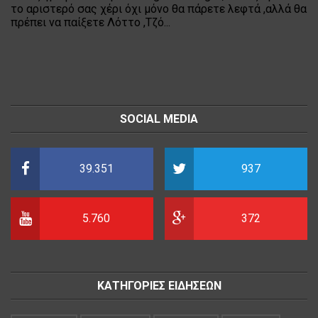
το αριστερό σας χέρι όχι μόνο θα πάρετε λεφτά ,αλλά θα
πρέπει να παίξετε Λόττο ,Τζό...
SOCIAL MEDIA
39.351
937
5.760
372
ΚΑΤΗΓΟΡΙΕΣ ΕΙΔΗΣΕΩΝ