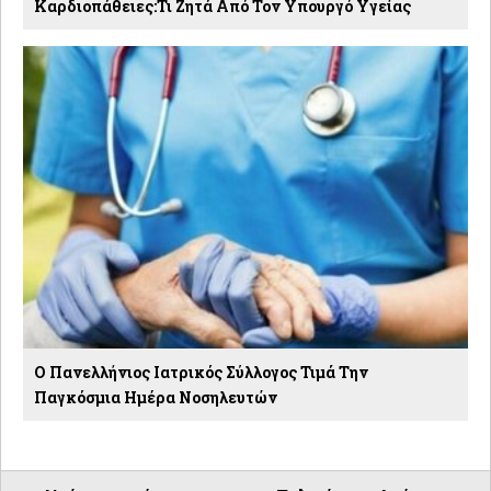
Καρδιοπάθειες:Τι Ζητά Από Τον Υπουργό Υγείας
Ο Πανελλήνιος Ιατρικός Σύλλογος Τιμά Την
Παγκόσμια Ημέρα Νοσηλευτών