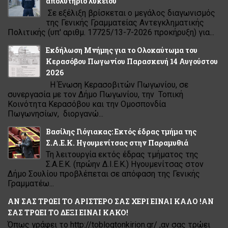
απολυτήριο λυκείου
Σε εξέλιξη βρίσκεται ο μεγάλος διαγωνισμός
της Γενικής Γραμματείας Αντεγκληματικής
Πολιτικής (υπ' αριθμ. 17725/13-7-2026 προκήρυξη) για...
Εκδήλωση Μνήμης για το Ολοκαύτωμα του
Κερασόβου Πωγωνίου Παρασκευή 14 Αυγούστου
2026
Η Ένωση Κερασοβιτών Πωγωνίου, σε
συνεργασία με τον Δήμο Πωγωνίου, την Τοπική
Κοινότητα Κερασόβου και την Ομοσπονδία
Πωγωνησίων, διοργανώ...
Βασίλης Γιόγιακας: Εκτός έδρας τμήμα της
Σ.Α.Ε.Κ. Ηγουμενίτσας στην Παραμυθιά
Τη λειτουργία εκτός έδρας τμήματος της
Σ.Α.Ε.Κ. (πρώην Δ.Ι.Ε.Κ.) Ηγουμενίτσας στον
Δήμο Σουλίου προβλέπεται σε απόφαση της Γενικής
Γραμματέω...
ΑΝ ΣΑΣ ΤΡΩΕΙ ΤΟ ΑΡΙΣΤΕΡΟ ΣΑΣ ΧΕΡΙ ΕΙΝΑΙ ΚΑΛΟ !ΑΝ
ΣΑΣ ΤΡΩΕΙ ΤΟ ΔΕΞΙ ΕΙΝΑΙ ΚΑΚΟ!
Όπως γράφει το http://toblogtonkirion.gr/ ,αν σας τρώει