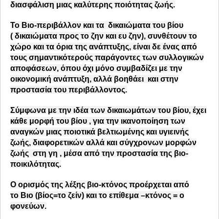
διασφάλιση μιας
καλύτερης ποιότητας ζωής.
Το
Βιο-περιβάλλον
και τα δικαιώματα του βίου
(
δικαιώματα προς το ζην και ευ ζην
), συνθέτουν το
χώρο και τα όρια της ανάπτυξης, είναι δε ένας από
τους σημαντικότερούς παράγοντες των συλλογικών
αποφάσεων, όπου όχι μόνο συμβαδίζει με την
οικονομική ανάπτυξη, αλλά βοηθάει και στην
προστασία του περιβάλλοντος.
Σύμφωνα με την
ιδέα των δικαιωμάτων του βίου,
έχει
κάθε μορφή του βίου , για την ικανοποίηση των
αναγκών μιας
ποιοτικά βελτιωμένης και υγιεινής
ζωής,
διαφορετικών αλλά και σύγχρονων μορφών
ζωής στη γη , μέσα από την προστασία της βιο-
ποικιλότητας.
Ο ορισμός της λέξης
βιο-κτόνος
προέρχεται από
το
Bιο (βίος=το ζείν)
και το επίθεμα
–κτόνος
=
ο
φονεύων
.