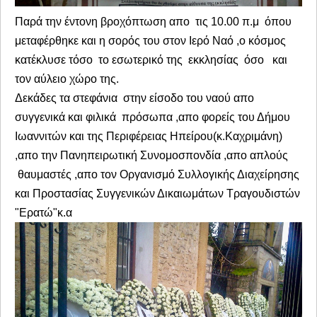
Παρά την έντονη βροχόπτωση απο τις 10.00 π.μ όπου
μεταφέρθηκε και η σορός του στον Ιερό Ναό ,ο κόσμος
κατέκλυσε τόσο το εσωτερικό της εκκλησίας όσο και
τον αύλειο χώρο της.
Δεκάδες τα στεφάνια στην είσοδο του ναού απο
συγγενικά και φιλικά πρόσωπα ,απο φορείς του Δήμου
Ιωαννιτών και της Περιφέρειας Ηπείρου(κ.Καχριμάνη)
,απο την Πανηπειρωτική Συνομοσπονδία ,απο απλούς
θαυμαστές ,απο τον Οργανισμό Συλλογικής Διαχείρησης
και Προστασίας Συγγενικών Δικαιωμάτων Τραγουδιστών
"Ερατώ"κ.α