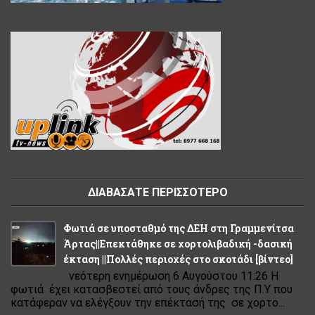
ΔΙΑΒΑΣΑΤΕ ΠΕΡΙΣΣΟΤΕΡΟ
Φωτιά σε υποσταθμό της ΔΕΗ στη Γραμμενίτσα
Άρτας||Επεκτάθηκε σε χορτολιβαδική -δασική
έκταση ||Πολλές περιοχές στο σκοτάδι [βίντεο]
νεότερη ενημέρωση 6 Αυγούστου 11:26 Η
φωτιά έχει κατασβεστεί από τους άνδρες της Π.Υ που
κατάφεραν να ελέγξουν την επέκτασή της σε χορτο...