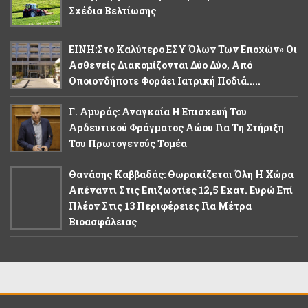
Σχέδια Βελτίωσης
ΕΙΝΗ:Στο Καλύτερο ΕΣΥ Όλων Των Εποχών» Οι
Ασθενείς Διακομίζονται Δύο Δύο, Από
Οποιονδήποτε Φοράει Ιατρική Ποδιά.....
Γ. Αμυράς: Αναγκαία Η Επισκευή Του
Αρδευτικού Φράγματος Αώου Για Τη Στήριξη
Του Πρωτογενούς Τομέα
Θανάσης Καββαδάς: Θωρακίζεται Όλη Η Χώρα
Απέναντι Στις Επιζωοτίες 12,5 Εκατ. Ευρώ Επί
Πλέον Στις 13 Περιφέρειες Για Μέτρα
Βιοασφάλειας