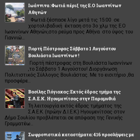
Ιωάννινα :Φωτιά πέριξ της Ε.Ο Ιωαννίνων
Αθηνών
Φωτιά ξέσπασε λίγο μετά τις 15:00 σε
χορτολιβαδική έκταση στο 3ο χλμ της Ε.Ο
Ιωαννίνων Αθηνών,στο ρεύμα προς Αθήνα στο ύψος του
Γιαννιώ...
Γιορτή Πέστροφας Σάββατο 1 Αυγούστου
Βουλιάστα Ιωαννίνων !
Γιορτή πέστροφας στη Βουλιάστα Ιωαννίνων
,το Σάββατο 1 Αυγούστου! Διοργάνωση
Πολιτιστικός Σύλλογος Βουλιάστας. Με το εισιτήριο ,θα
προσφέρε...
Βασίλης Γιόγιακας: Εκτός έδρας τμήμα της
Σ.Α.Ε.Κ. Ηγουμενίτσας στην Παραμυθιά
Τη λειτουργία εκτός έδρας τμήματος της
Σ.Α.Ε.Κ. (πρώην Δ.Ι.Ε.Κ.) Ηγουμενίτσας στον
Δήμο Σουλίου προβλέπεται σε απόφαση της Γενικής
Γραμματέω...
Σωφρονιστικά καταστήματα: 416 προσλήψεις με