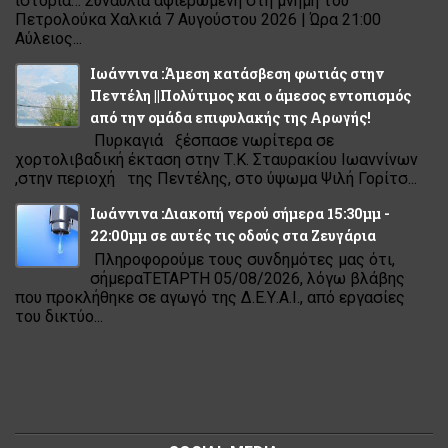
ιστορία… Συναυλία αφιερωμένη στη μνήμη του
Πετρολούκα Χαλκιά 7 Αυγούστου 2026 | Ώρα 21:00
Αύλειος...
Ιωάννινα :Άμεση κατάσβεση φωτιάς στην
Πεντέλη ||Πολύτιμος και ο άμεσος εντοπισμός
από την ομάδα επιφυλακής της Αρωγής!
Πυρκαγιά ξέσπασε νωρίτερα σε
χορτολιβαδική έκταση στην Τ.Κ. Σταυρακίου Ιωαννίνων
,στην περιοχή της Πεντέλης, στο ύψωμα Ψιλή Γορίτσ...
Ιωάννινα :Διακοπή νερού σήμερα 15:30μμ -
22:00μμ σε αυτές τις οδούς στα Ζευγάρια
Πληροφορούμε τους συνδημότες μας ότι,
σήμεραΤΕΤΑΡΤΗ 05/08/2026, λόγω βλάβης
που προκλήθηκε σε αγωγό της Δ.Ε.Υ.Α.Ι., από εργασίες
του δικτύο...