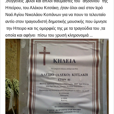
,συγγενείς ,φίλοι και απλοί θαυμαστές του "αηδονιού "της
Ηπείρου, του Αλέκου Κιτσάκη ,ήταν όλοι εκεί στον Ιερό
Ναό Αγίου Νικολάου Κοπάνων για να πουν το τελευταίο
αντίο στον τραγουδιστή δημοτικής μουσικής που ύμνησε
την Ηπειρο και τις ομορφιές της με τα τραγούδια του ,τα
οποία και αφήνει πίσω του χρυσή κληρονομιά ...