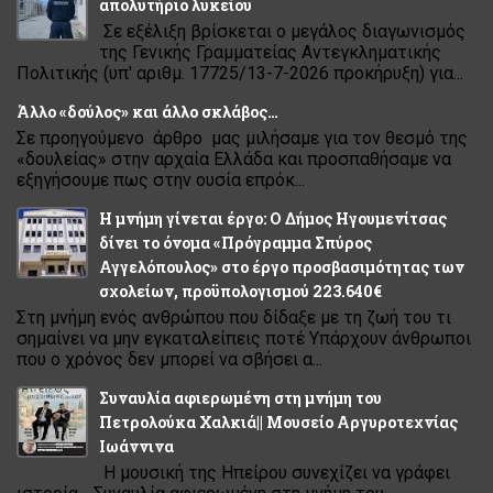
απολυτήριο λυκείου
Σε εξέλιξη βρίσκεται ο μεγάλος διαγωνισμός
της Γενικής Γραμματείας Αντεγκληματικής
Πολιτικής (υπ' αριθμ. 17725/13-7-2026 προκήρυξη) για...
Άλλο «δούλος» και άλλο σκλάβος…
Σε προηγούμενο άρθρο μας μιλήσαμε για τον θεσμό της
«δουλείας» στην αρχαία Ελλάδα και προσπαθήσαμε να
εξηγήσουμε πως στην ουσία επρόκ...
Η μνήμη γίνεται έργο: Ο Δήμος Ηγουμενίτσας
δίνει το όνομα «Πρόγραμμα Σπύρος
Αγγελόπουλος» στο έργο προσβασιμότητας των
σχολείων, προϋπολογισμού 223.640€
Στη μνήμη ενός ανθρώπου που δίδαξε με τη ζωή του τι
σημαίνει να μην εγκαταλείπεις ποτέ Υπάρχουν άνθρωποι
που ο χρόνος δεν μπορεί να σβήσει α...
Συναυλία αφιερωμένη στη μνήμη του
Πετρολούκα Χαλκιά|| Μουσείο Αργυροτεχνίας
Ιωάννινα
Η μουσική της Ηπείρου συνεχίζει να γράφει